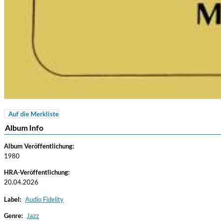
Auf die Merkliste
For All Your Flowers
Album Info
Skuli Sverrisson & Bill Frisell
Genre:
Jazz
Album Veröffentlichung:
1980
HRA-Veröffentlichung:
20.04.2026
Label:
Audio Fidelity
Genre:
Jazz