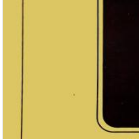
Dreamscapes II
Thomas Lemmer
Genre:
Electronic