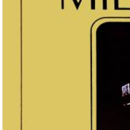
Chuck Timely & The Hourglass
ROLE MODEL
Genre:
Pop