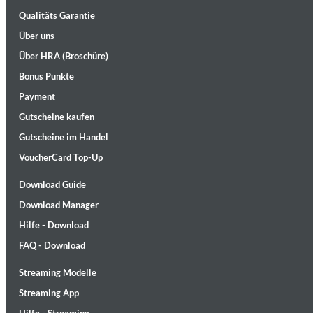
Qualitäts Garantie
Über uns
Über HRA (Broschüre)
Bonus Punkte
Payment
Gutscheine kaufen
II Reworked
Gutscheine im Handel
Kiasmos
Genre:
Electronic
VoucherCard Top-Up
Download Guide
Download Manager
Hilfe - Download
FAQ - Download
Streaming Modelle
Streaming App