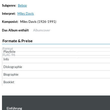
Subgenre:
Bebop
Interpret:
Miles Davis
Komponist:
Miles Davis (1926-1991)
Das Album enthält
Albumcover
Formate & Preise
Format
Playliste
Haydn: String Quartets, Vol. 22
FLAC 96
Leipziger Streichquartett
Info
Genre:
Classical
Diskographie
Biographie
Booklet
Einführung