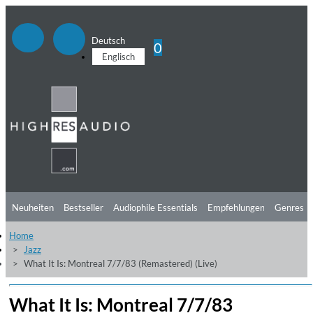
Deutsch
0
Englisch
Neuheiten
Bestseller
Audiophile Essentials
Empfehlungen
Genres
Home
Hörtipps
Top Alben
Angebote
Preorder
Vorschau
Free Sampler
Jazz
What It Is: Montreal 7/7/83 (Remastered) (Live)
Videos
What It Is: Montreal 7/7/83