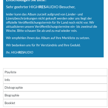
Sehr geehrter HIGH
RES
AUDIO Besucher,
leider kann das Album zurzeit aufgrund von Länder- und
Lizenzbeschränkungen nicht gekauft werden oder uns liegt der
offizielle Veröffentlichungstermin für Ihr Land noch nicht vor. Wir
aktualisieren unsere Veröffentlichungstermine ein- bis zweimal die
Woche. Bitte schauen Sie ab und zu mal wieder rein.
Wir empfehlen Ihnen das Album auf Ihre Merkliste zu setzen.
Wir bedanken uns für Ihr Verständnis und Ihre Geduld.
Ihr, HIGH
RES
AUDIO
Playliste
Info
Diskographie
Biographie
Booklet