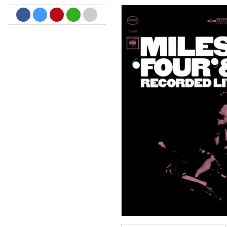
Big Band Bossa Nova (Remast
Stan Getz
Genre:
Jazz