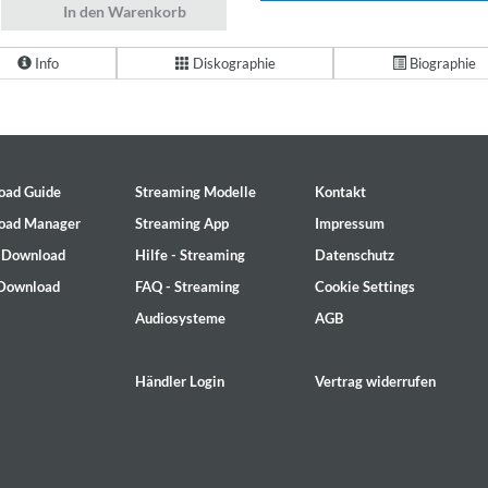
In den Warenkorb
Info
Diskographie
Biographie
oad Guide
Streaming Modelle
Kontakt
oad Manager
Streaming App
Impressum
- Download
Hilfe - Streaming
Datenschutz
 Download
FAQ - Streaming
Cookie Settings
Audiosysteme
AGB
Händler Login
Vertrag widerrufen
on)