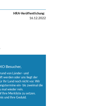
HRA-Veröffentlichung:
16.12.2022
r
IO Besucher,
grund von Länder- und
t werden oder uns liegt der
ür Ihr Land noch nicht vor. Wir
ungstermine ein- bis zweimal die
 mal wieder rein.
 Ihre Merkliste zu setzen.
nis und Ihre Geduld.