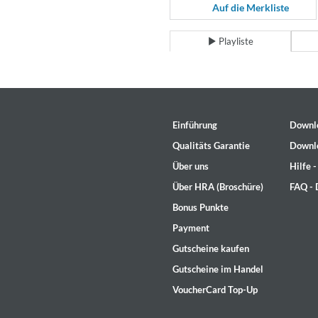
Coherence
Auf die Merkliste
Cindy Blackman Santana
Genre:
Jazz
Playliste
Einführung
Downl
Qualitäts Garantie
Downl
Über uns
Hilfe 
Über HRA (Broschüre)
FAQ -
Bonus Punkte
Payment
Gutscheine kaufen
Gutscheine im Handel
VoucherCard Top-Up
Convergence (Reference Editi
Malia, Boris Blank