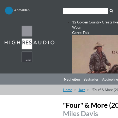
Anmelden
12 Golden Country Greats (Re
Ween
Genre:
Folk
Neuheiten
Bestseller
Audiophile
Home
Jazz
"Four" & More (
"Four" & More (2
Miles Davis