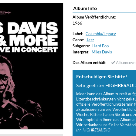
Album Info
ered)
Album Veröffentlichung:
1966
Label:
Columbia/Legacy
Genre:
Jazz
Subgenre:
Hard Bop
Interpret:
Miles Davis
Das Album enthält
Albumcove
Entschuldigen Sie bitte!
Sehr geehrter HIGH
RES
AUD
leider kann das Album zurzeit auf
Lizenzbeschränkungen nicht gekauf
offizielle Veröffentlichungstermin f
aktualisieren unsere Veröffentlich
Woche. Bitte schauen Sie ab und zu
Wir empfehlen Ihnen das Album auf
Wir bedanken uns für Ihr Verständ
Ihr, HIGH
RES
AUDIO