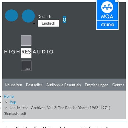
Deutsch
0
Englisch
Neuheiten
Bestseller
Audiophile Essentials
Empfehlungen
Genres
Home
Hörtipps
Top Alben
Angebote
Preorder
Vorschau
Free Sampler
Pop
Joni Mitchell Archives, Vol. 2: The Reprise Years (1968-1971)
Videos
(Remastered)