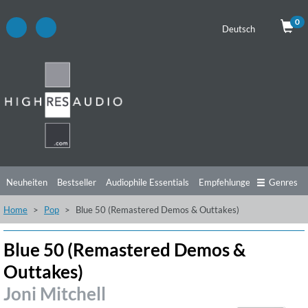
0
Deutsch
Neuheiten
Bestseller
Audiophile Essentials
Empfehlungen
Genres
Home
Pop
Blue 50 (Remastered Demos & Outtakes)
Hörtipps
Top Alben
Angebote
Preorder
Vorschau
Free Sampler
Videos
Blue 50 (Remastered Demos &
Outtakes)
Joni Mitchell