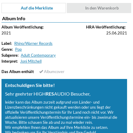
Auf die Merkliste
In den Warenkorb
Album Info
Album Veröffentlichung:
HRA-Veröffentlichung:
2021
25.06.2021
Label:
Rhino/Warner Records
Genre:
Pop
Subgenre:
Adult Contemporary
Interpret:
Joni Mitchell
Das Album enthält
Albumcover
Entschuldigen Sie bitte!
Sehr geehrter HIGH
RES
AUDIO Besucher,
leider kann das Album zurzeit aufgrund von Länder- und
Lizenzbeschränkungen nicht gekauft werden oder uns liegt der
offizielle Veröffentlichungstermin für Ihr Land noch nicht vor. Wir
aktualisieren unsere Veröffentlichungstermine ein- bis zweimal die
Woche. Bitte schauen Sie ab und zu mal wieder rein.
Wir empfehlen Ihnen das Album auf Ihre Merkliste zu setzen.
Wir bedanken uns für Ihr Verständnis und Ihre Geduld.