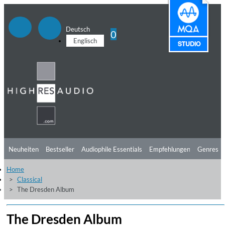
Deutsch
0
Englisch
Neuheiten
Bestseller
Audiophile Essentials
Empfehlungen
Genres
Home
Hörtipps
Top Alben
Angebote
Preorder
Vorschau
Free Sampler
Classical
The Dresden Album
Videos
The Dresden Album