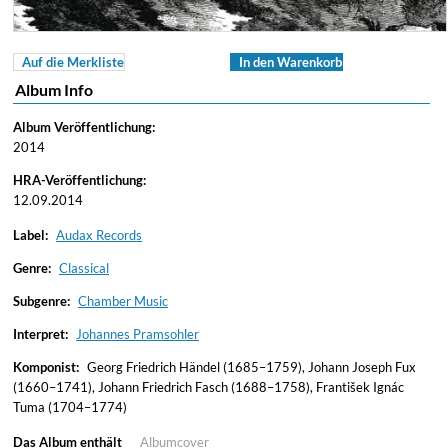
Auf die Merkliste
In den Warenkorb
Album Info
Album Veröffentlichung:
2014
HRA-Veröffentlichung:
12.09.2014
Label:
Audax Records
Genre:
Classical
Subgenre:
Chamber Music
Interpret:
Johannes Pramsohler
Komponist:
Georg Friedrich Händel (1685–1759), Johann Joseph Fux
(1660–1741), Johann Friedrich Fasch (1688–1758), František Ignác
Tuma (1704–1774)
Das Album enthält
Albumcover