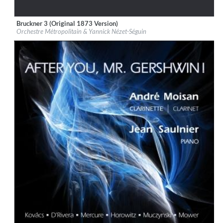
Bruckner 3 (Original 1873 Version)
Label:
ATMA Classique
Orchestre Métropolitain & Yannick Nézet-Séguin
Genre:
Classical