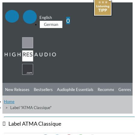
English
0
German
New Releases
Bestsellers
Audiophile Essentials
Recommendations
Genres
Home
Listening Tips
Top Albums
Offers
Preorder
Preview
Label "ATMA Classique"
Free Sampler
Videos
Label ATMA Classique