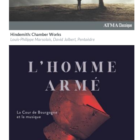
Hindemith: Chamber Works
Label:
ATMA Classique
Louis-Philippe Marsolais, David Jalbert, Pentaèdre
Genre:
Classical