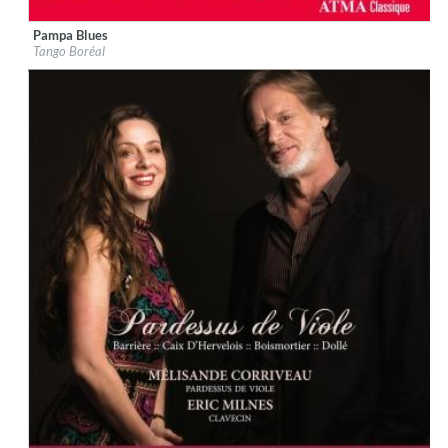
Pampa Blues
Label:
ATMA Classique
Tango Boréal
Genre:
World Music