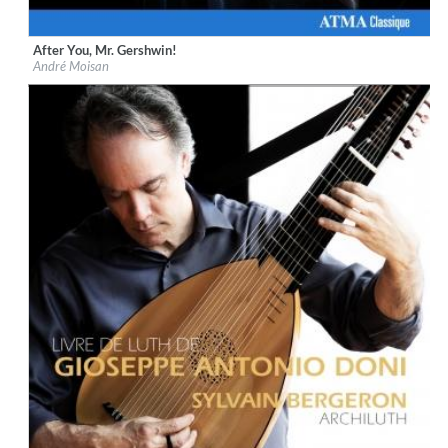
After You, Mr. Gershwin!
Label:
ATMA Classique
André Moisan
Genre:
Classical