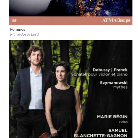
Femmes
Label:
ATMA Classique
Marie-Josée Lord
Genre:
Classical