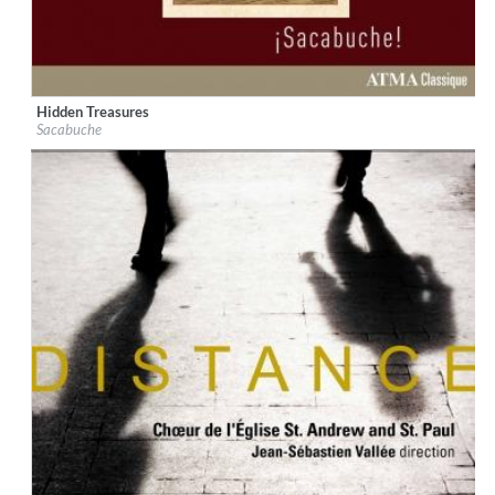
Hidden Treasures
Label:
ATMA Classique
Sacabuche
Genre:
Classical