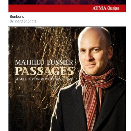
Bonbons
Label:
ATMA Classique
Bernard Labadie
Genre:
Classical