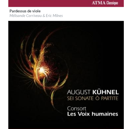
Pardessus de viole
Label:
ATMA Classique
Mélisande Corriveau & Eric Milnes
Genre:
Classical