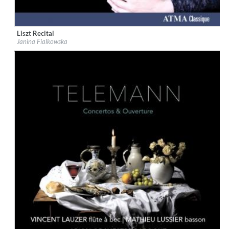
Liszt Recital
Label:
ATMA Classique
Janina Fialkowska
Genre:
Classical