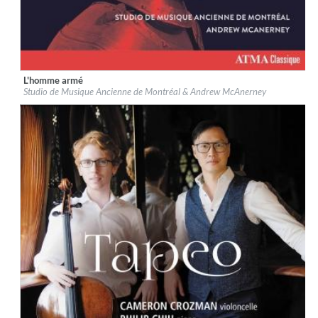
L'homme armé
Label:
ATMA Classique
Studio de Musique Ancienne de Montréal & Andrew McAnerney
Genre:
Classical
$ 14.20