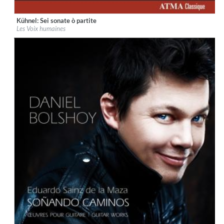
Kühnel: Sei sonate ò partite
Label:
ATMA Classique
Les Voix humaines
Genre:
Classical