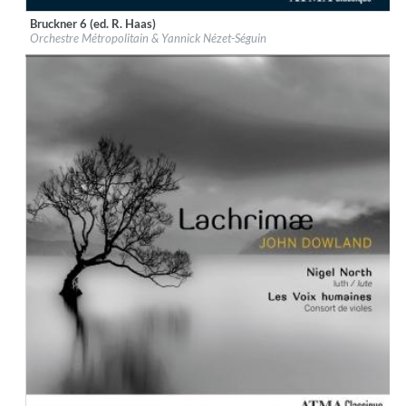
Bruckner 6 (ed. R. Haas)
Label:
ATMA Classique
Orchestre Métropolitain & Yannick Nézet-Séguin
Genre:
Classical