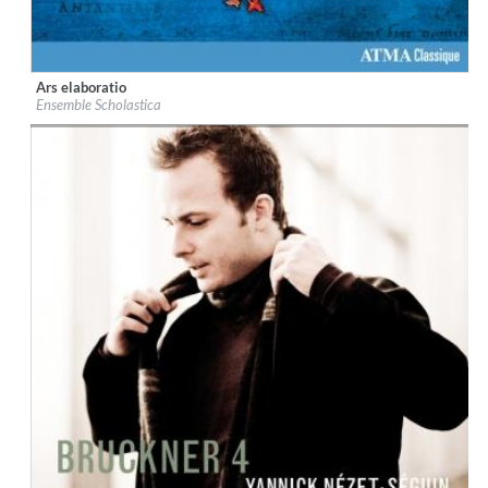
Ars elaboratio
Label:
ATMA Classique
Ensemble Scholastica
Genre:
Classical