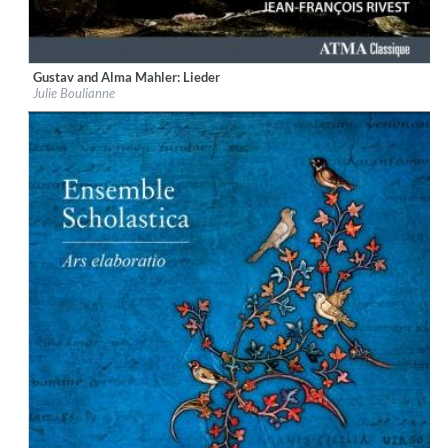
Gustav and Alma Mahler: Lieder
Label:
ATMA Classique
Julie Boulianne
Genre:
Classical