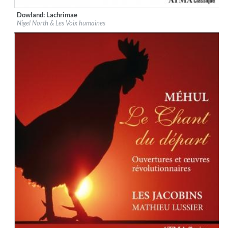
Dowland: Lachrimae
Label:
ATMA Classique
Nigel North & Les Voix humaines
Genre:
Classical