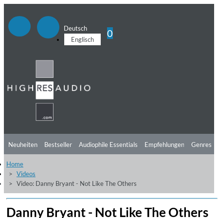
Deutsch
0
Englisch
Neuheiten
Bestseller
Audiophile Essentials
Empfehlungen
Genres
Home
Hörtipps
Top Alben
Angebote
Preorder
Vorschau
Free Sampler
Videos
Video: Danny Bryant - Not Like The Others
Videos
Danny Bryant - Not Like The Others