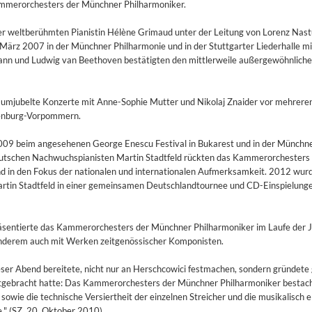
ammerorchesters der Münchner Philharmoniker.
r weltberühmten Pianistin Hélène Grimaud unter der Leitung von Lorenz Nast
März 2007 in der Münchner Philharmonie und in der Stuttgarter Liederhalle mi
nn und Ludwig van Beethoven bestätigten den mittlerweile außergewöhnliche
 umjubelte Konzerte mit Anne-Sophie Mutter und Nikolaj Znaider vor mehrere
lenburg-Vorpommern.
009 beim angesehenen George Enescu Festival in Bukarest und in der Münchn
tschen Nachwuchspianisten Martin Stadtfeld rückten das Kammerorchesters
in den Fokus der nationalen und internationalen Aufmerksamkeit. 2012 wurd
rtin Stadtfeld in einer gemeinsamen Deutschlandtournee und CD-Einspielunge
sentierte das Kammerorchesters der Münchner Philharmoniker im Laufe der 
anderem auch mit Werken zeitgenössischer Komponisten.
dieser Abend bereitete, nicht nur an Herschcowici festmachen, sondern gründete 
itgebracht hatte: Das Kammerorchesters der Münchner Philharmoniker bestac
owie die technische Versiertheit der einzelnen Streicher und die musikalisch e
" (SZ, 20. Oktober 2010)