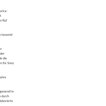
urica-
t
n Ruf
n tausend
er
 der
e die
n für Sony
Jahre
generell in
h durch
laborierte