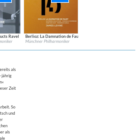
ucts Ravel
Berlioz: La Damnation de Faust (Live)
PHILHARMONIKER GBR
Label:
MUNCHNER PHILHARMONIKER GBR
moniker
Münchner Philharmoniker
Genre:
Classical
reits als
-jährig
en«
ieser Zeit
rbeit. So
tsch und
er
ichen
er als
ale