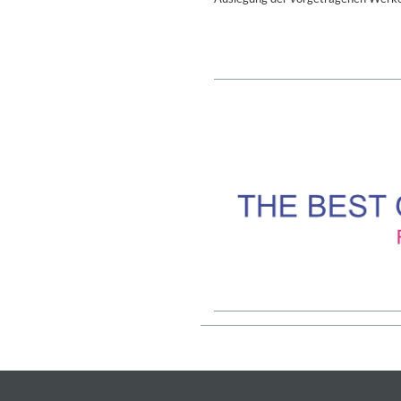
Lunaris
Bruce Liu
Genre:
Classical