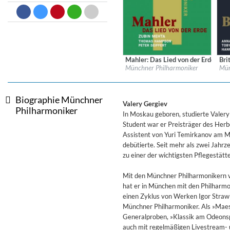
Dreamscapes II
Thomas Lemmer
Genre:
Electronic
Mahler: Das Lied von der Erde (Re
Bri
Label:
MUNCHNER PHILHARMONIKER
Labe
Münchner Philharmoniker
Mün
Genre:
Classical
Gen
Biographie Münchner
Valery Gergiev
Philharmoniker
In Moskau geboren, studierte Valery
Student war er Preisträger des Herb
Assistent von Yuri Temirkanov am M
debütierte. Seit mehr als zwei Jahrze
zu einer der wichtigsten Pflegestätt
Mit den Münchner Philharmonikern v
hat er in München mit den Philharm
einen Zyklus von Werken Igor Strawin
Münchner Philharmoniker. Als »Maes
Generalproben, »Klassik am Odeons
auch mit regelmäßigen Livestream- 