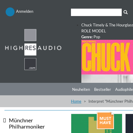
Anmelden
Chuck Timely & The Hourglas
ROLE MODEL
Genre:
Pop
Neuheiten
Bestseller
Audiophile
Home
Interpret "Münchner Phil
Münchner
Philharmoniker