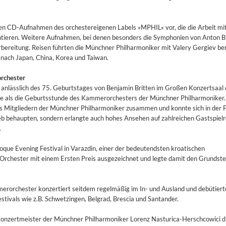
ten CD-Aufnahmen des orchestereigenen Labels »MPHIL« vor, die die Arbeit mi
ieren. Weitere Aufnahmen, bei denen besonders die Symphonien von Anton B
rbereitung. Reisen führten die Münchner Philharmoniker mit Valery Gergiev ber
 nach Japan, China, Korea und Taiwan.
rchester
8 anlässlich des 75. Geburtstages von Benjamin Britten im Großen Konzertsaal 
e als die Geburtsstunde des Kammerorchesters der Münchner Philharmoniker
s Mitgliedern der Münchner Philharmoniker zusammen und konnte sich in der F
b behaupten, sondern erlangte auch hohes Ansehen auf zahlreichen Gastspielr
.
oque Evening Festival in Varazdin, einer der bedeutendsten kroatischen
rchester mit einem Ersten Preis ausgezeichnet und legte damit den Grundstei
orchester konzertiert seitdem regelmäßig im In- und Ausland und debütierte
stivals wie z.B. Schwetzingen, Belgrad, Brescia und Santander.
2
nzertmeister der Münchner Philharmoniker Lorenz Nasturica-Herschcowici d