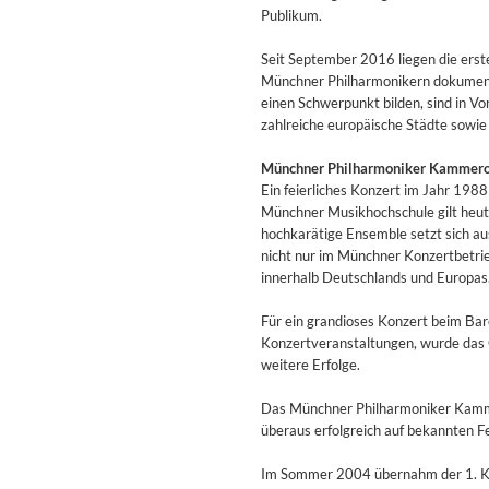
For All Your Flowers
Publikum.
Skuli Sverrisson & Bill Frisell
Genre:
Jazz
Seit September 2016 liegen die ers
Münchner Philharmonikern dokument
einen Schwerpunkt bilden, sind in Vo
zahlreiche europäische Städte sowie
Münchner Philharmoniker Kammero
Ein feierliches Konzert im Jahr 198
Münchner Musikhochschule gilt heut
hochkarätige Ensemble setzt sich au
nicht nur im Münchner Konzertbetrie
innerhalb Deutschlands und Europas
Für ein grandioses Konzert beim Вar
Konzertveranstaltungen, wurde das O
weitere Erfolge.
Das Münchner Philharmoniker Kammer
überaus erfolgreich auf bekannten Fe
Haydn: String Quartets, Vol. 2
Im Sommer 2004 übernahm der 1. Ko
Leipziger Streichquartett