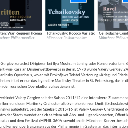
mastered)
tten: War Requiem (Remastered)
Tchaikovsky: Rococo Variations
Celibidache Cond
 GBR, ADA UK
l:
MUNCHNER PHILHARMONIKER GBR, ADA UK
Label:
MUNCHNER PHILHARMONIKER GBR
Label:
MUNCHNER 
chner Philharmoniker
Münchner Philharmoniker
Münchner Philhar
re:
Classical
Genre:
Classical
Genre:
Classical
 Gergiev zunächst Dirigieren bei Ilya Musin am Leningrader Konservatorium. Be
ert-von-Karajan Dirigierwettbewerbs in Berlin. 1978 wurde Valery Gergiev 24
ariinsky Opernhaus, wo er mit Prokofjews Tolstoi-Vertonung »Krieg und Fried
hnten leitet er nun das legendäre Mariinsky Theater in St. Petersburg, das in d
en der russischen Opernkultur aufgestiegen ist.
erbindet Valery Gergiev seit der Saison 2011/12 eine intensivere Zusammena
onikern und dem Mariinsky Orchester alle Symphonien von Dmitrij Schostakowi
skys aufgeführt. Seit der Spielzeit 2015/16 ist Valery Gergiev Chefdirigent d
tro der Stadt« wendet er sich seitdem mit Abo- und Jugendkonzerten, Öffentl
platz« und dem Festival »MPHIL 360°« sowohl an die Münchner Konzertbesuch
und Fernsehübertragungen aus der Philharmonie im Gasteig an das internation