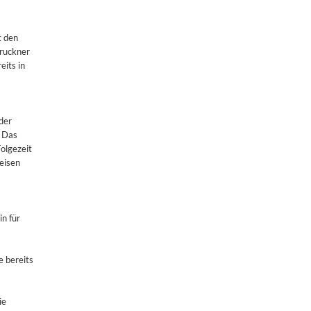
t den
ruckner
eits in
der
. Das
olgezeit
eisen
n für
 bereits
ie