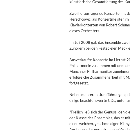
künstlerische Gesamtleitung des K
Genre:
Classical
Zwei herausragende Konzerte mit de
Herschcowici als Konzertmeister im 
Klavierkonzerten von Robert Schuma
dieses Orchesters.
Im Juli 2008 gab das Ensemble zwei
Zuhörern bei den Festspielen Meck
Ausverkaufte Konzerte im Herbst 2
Philharmonie zusammen mit dem deu
Münchner Philharmoniker zunehmend 
erfolgreiche Zusammenarbeit mit Ma
fortgesetzt.
Neben mehreren Uraufführungen prä
einige beachtenswerte CDs, unter 
II Reworked
"Freilich ließ sich der Genuss, den 
Kiasmos
der Klasse des Ensembles, das er m
Genre:
Electronic
einen weichen, geschmeidigen Klang s
Auslegung der vorgetragenen Werke.