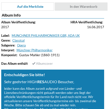
Auf die Merkliste
In den Warenkorb
Album Info
Album Veröffentlichung:
HRA-Veröffentlichung:
2017
16.06.2017
Label:
MUNCHNER PHILHARMONIKER GBR, ADA UK
Genre:
Classical
Subgenre:
Opera
Interpret:
Münchner Philharmoniker
Komponist:
Gustav Mahler (1860-1911)
Das Album enthält
Albumcover
Entschuldigen Sie bitte!
Sehr geehrter HIGH
RES
AUDIO Besucher,
leider kann das Album zurzeit aufgrund von Länder- und
Lizenzbeschränkungen nicht gekauft werden oder uns liegt der
offizielle Veröffentlichungstermin für Ihr Land noch nicht vor. Wir
aktualisieren unsere Veröffentlichungstermine ein- bis zweimal die
Woche. Bitte schauen Sie ab und zu mal wieder rein.