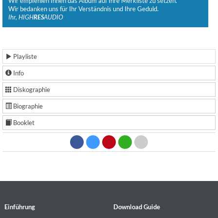
Wir empfehlen Ihnen das Album auf Ihre Merkliste zu setzen.
Wir bedanken uns für Ihr Verständnis und Ihre Geduld.
Ihr, HIGH
RES
AUDIO
Playliste
Info
Diskographie
Biographie
Booklet
Einführung
Download Guide