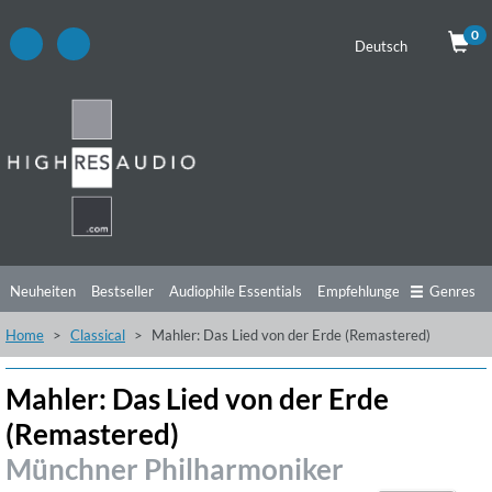
0
Deutsch
Neuheiten
Bestseller
Audiophile Essentials
Empfehlungen
Genres
Home
Classical
Mahler: Das Lied von der Erde (Remastered)
Hörtipps
Top Alben
Angebote
Preorder
Vorschau
Free Sampler
Videos
Mahler: Das Lied von der Erde
(Remastered)
Münchner Philharmoniker