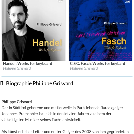
Handel: Works for keyboard
C.F.C. Fasch: Works for keybard
Label:
Audax Records
Label:
Audax Records
Philippe Grisvard
Philippe Grisvard
Genre:
Classical
Genre:
Classical
$ 12,90
$ 12,90
Biographie Philippe Grisvard
Philippe Grisvard
Der in Südtirol geborene und mittlerweile in Paris lebende Barockgeiger
Johannes Pramsohler hat sich in den letzten Jahren zu einem der
vielseitigsten Musiker seines Fachs entwickelt.
Als künstlerischer Leiter und erster Geiger des 2008 von ihm gegründeten