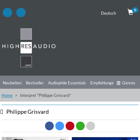
0
Deutsch
Neuheiten
Bestseller
Audiophile Essentials
Empfehlungen
Genres
Home
Interpret "Philippe Grisvard"
Hörtipps
Top Alben
Angebote
Preorder
Vorschau
Free Sampler
Videos
Philippe Grisvard