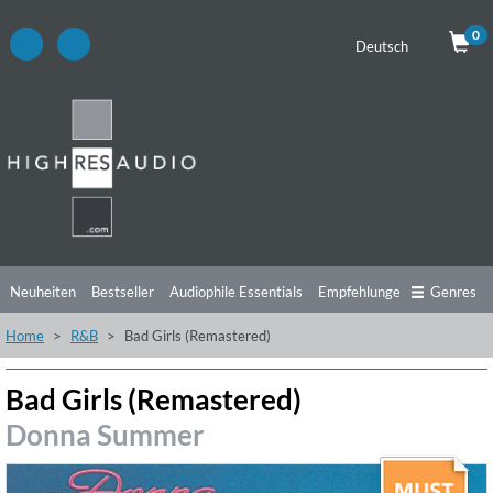
0
Deutsch
Neuheiten
Bestseller
Audiophile Essentials
Empfehlungen
Genres
Home
R&B
Bad Girls (Remastered)
Hörtipps
Top Alben
Angebote
Preorder
Vorschau
Free Sampler
Videos
Bad Girls (Remastered)
Donna Summer