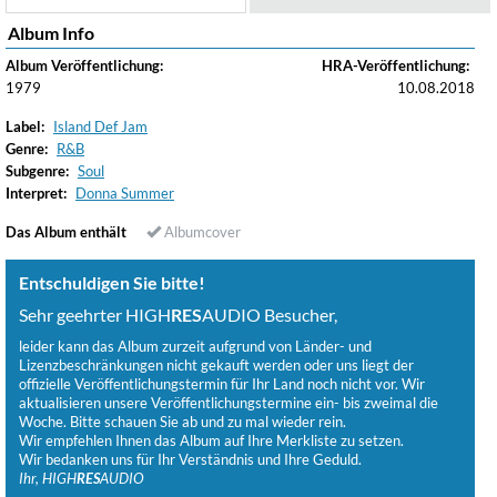
Album Info
Album Veröffentlichung:
HRA-Veröffentlichung:
1979
10.08.2018
Label:
Island Def Jam
Genre:
R&B
Subgenre:
Soul
Interpret:
Donna Summer
Das Album enthält
Albumcover
Entschuldigen Sie bitte!
Sehr geehrter HIGH
RES
AUDIO Besucher,
leider kann das Album zurzeit aufgrund von Länder- und
Lizenzbeschränkungen nicht gekauft werden oder uns liegt der
offizielle Veröffentlichungstermin für Ihr Land noch nicht vor. Wir
aktualisieren unsere Veröffentlichungstermine ein- bis zweimal die
Woche. Bitte schauen Sie ab und zu mal wieder rein.
Wir empfehlen Ihnen das Album auf Ihre Merkliste zu setzen.
Wir bedanken uns für Ihr Verständnis und Ihre Geduld.
Ihr, HIGH
RES
AUDIO