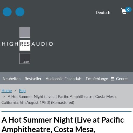
0
Deutsch
Neuheiten
Bestseller
Audiophile Essentials
Empfehlungen
Genres
Home
Pop
Hörtipps
Top Alben
Angebote
Preorder
Vorschau
Free Sampler
A Hot Summer Night (Live at Pacific Amphitheatre, Costa Mesa,
California, 6th August 1983) (Remastered)
Videos
A Hot Summer Night (Live at Pacific
Amphitheatre, Costa Mesa,