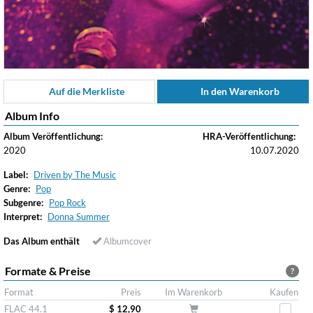
Auf die Merkliste
In den Warenkorb
Album Info
Album Veröffentlichung:
HRA-Veröffentlichung:
2020
10.07.2020
Label:
Driven by The Music
Genre:
Pop
Subgenre:
Pop Rock
Interpret:
Donna Summer
Das Album enthält
Albumcover
Formate & Preise
?
Format
Preis
Im Warenkorb
Kaufen
FLAC 44.1
$ 12,90