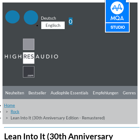
Deutsch
0
Englisch
Neuheiten
Bestseller
Audiophile Essentials
Empfehlungen
Genres
Home
Hörtipps
Top Alben
Angebote
Preorder
Vorschau
Free Sampler
Rock
Lean Into It (30th Anniversary Edition - Remastered)
Videos
Lean Into It (30th Anniversary