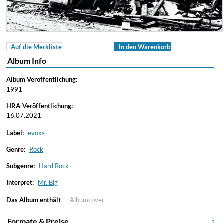
Auf die Merkliste
In den Warenkorb
Album Info
Album Veröffentlichung:
1991
HRA-Veröffentlichung:
16.07.2021
Label:
evoxs
Genre:
Rock
Subgenre:
Hard Rock
Interpret:
Mr. Big
Das Album enthält
Albumcover
Formate & Preise
?