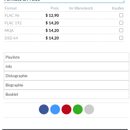
Format
Preis
Im Warenkorb
Kaufen
FLAC 96
$ 12,90
FLAC 192
$ 14,20
MQA
$ 14,20
DSD 64
$ 14,20
Playliste
Info
Diskographie
Biographie
Booklet