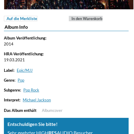
Auf die Merkliste
In den Warenkorb
Album Info
Album Veröffentlichung:
2014
HRA-Veröffentlichung:
19.03.2021
Label:
Epic/MJJ
Genre:
Pop
Subgenre:
Pop Rock
Interpret:
Michael Jackson
Das Album enthält
Albumcover
Entschuldigen Sie bitte!
Sehr geehrter HIGH
RES
AUDIO Besucher,