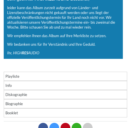
leider kann das Album zurzeit aufgrund von Länder- und
Lizenzbeschränkungen nicht gekauft werden oder uns liegt der
offizielle Veröffentlichungstermin für Ihr Land noch nicht vor. Wir
aktualisieren unsere Veröffentlichungstermine ein- bis zweimal die
Woche. Bitte schauen Sie ab und zu mal wieder rein.
Wir empfehlen Ihnen das Album auf Ihre Merkliste zu setzen.
Wir bedanken uns für Ihr Verständnis und Ihre Geduld.
Ihr, HIGH
RES
AUDIO
Playliste
Info
Diskographie
Biographie
Booklet