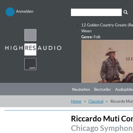
Anmelden
12 Golden Country Greats (Re
Ween
Genre:
Folk
Neuheiten
Bestseller
Audiophile
Home
Classical
Riccardo Mut
Riccardo Muti Co
Chicago Symphony