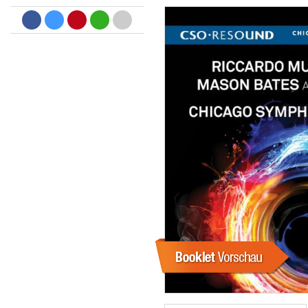
Big Band Bossa Nova (Remast
Stan Getz
Genre:
Jazz