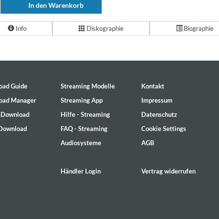
In den Warenkorb
Info
Diskographie
Biographie
oad Guide
Streaming Modelle
Kontakt
oad Manager
Streaming App
Impressum
- Download
Hilfe - Streaming
Datenschutz
 Download
FAQ - Streaming
Cookie Settings
Audiosysteme
AGB
Händler Login
Vertrag widerrufen
on)