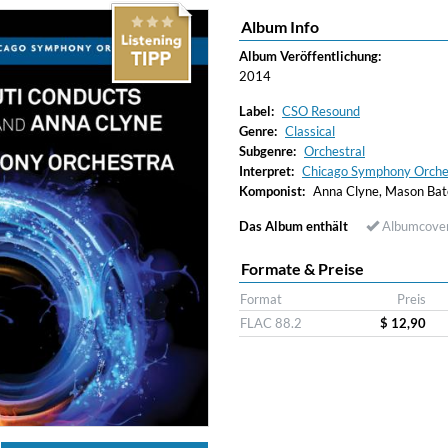
Album Info
ered)
Album Veröffentlichung:
2014
Label:
CSO Resound
Genre:
Classical
Subgenre:
Orchestral
Interpret:
Chicago Symphony Orches
Komponist:
Anna Clyne, Mason Bat
Das Album enthält
Albumcove
Formate & Preise
Format
Preis
FLAC 88.2
$ 12,90