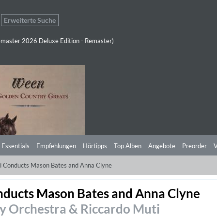
Erweiterte Suche
master 2026 Deluxe Edition - Remaster)
 Essentials
Empfehlungen
Hörtipps
Top Alben
Angebote
Preorder
V
i Conducts Mason Bates and Anna Clyne
nducts Mason Bates and Anna Clyne
 Orchestra & Riccardo Muti