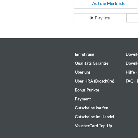
Coherence
Auf die Merkliste
Cindy Blackman Santana
Genre:
Jazz
Playliste
Einführung
Downl
Qualitäts Garantie
Downl
Über uns
Hilfe 
Über HRA (Broschüre)
FAQ -
Bonus Punkte
Payment
Gutscheine kaufen
Gutscheine im Handel
VoucherCard Top-Up
Convergence (Reference Editi
Malia, Boris Blank