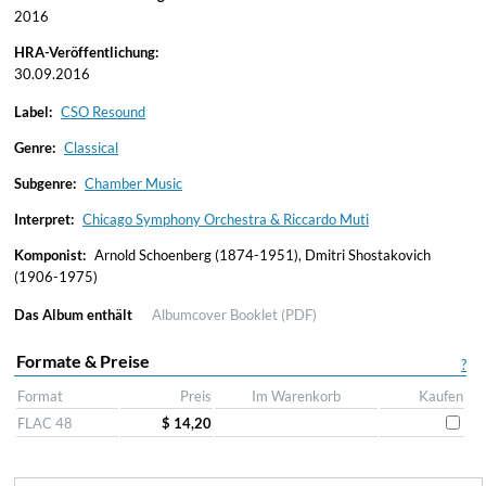
2016
HRA-Veröffentlichung:
30.09.2016
Label:
CSO Resound
Genre:
Classical
Subgenre:
Chamber Music
Interpret:
Chicago Symphony Orchestra & Riccardo Muti
Komponist:
Arnold Schoenberg (1874-1951), Dmitri Shostakovich
(1906-1975)
Das Album enthält
Albumcover
Booklet (PDF)
Formate & Preise
?
Format
Preis
Im Warenkorb
Kaufen
FLAC 48
$ 14,20