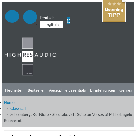
Deutsch
0
Englisch
Neuheiten
Bestseller
Audiophile Essentials
Empfehlungen
Genres
Home
Hörtipps
Top Alben
Angebote
Preorder
Vorschau
Free Sampler
Classical
Schoenberg: Kol Nidre - Shostakovich: Suite on Verses of Michelangelo
Videos
Buonarroti