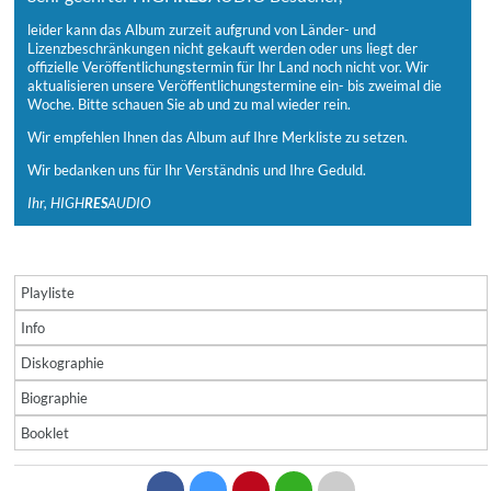
leider kann das Album zurzeit aufgrund von Länder- und
Lizenzbeschränkungen nicht gekauft werden oder uns liegt der
offizielle Veröffentlichungstermin für Ihr Land noch nicht vor. Wir
aktualisieren unsere Veröffentlichungstermine ein- bis zweimal die
Woche. Bitte schauen Sie ab und zu mal wieder rein.
Wir empfehlen Ihnen das Album auf Ihre Merkliste zu setzen.
Wir bedanken uns für Ihr Verständnis und Ihre Geduld.
Ihr, HIGH
RES
AUDIO
Playliste
Info
Diskographie
Biographie
Booklet