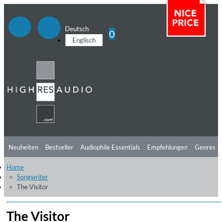
Deutsch
0
Englisch
Neuheiten
Bestseller
Audiophile Essentials
Empfehlungen
Genres
Home
Hörtipps
Top Alben
Angebote
Preorder
Vorschau
Free Sampler
Songwriter
The Visitor
Videos
The Visitor