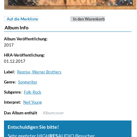
Auf die Merkliste
In den Warenkorb
Album Info
Album Veröffentlichung:
2017
HRA-Veröffentlichung:
01.12.2017
Label:
Reprise, Warner Brothers
Genre:
Songwriter
Subgenre:
Folk-Rock
Interpret:
Neil Young
Das Album enthält
Albumcover
Entschuldigen Sie bitte!
Sehr geehrter HIGH
RES
AUDIO Besucher,