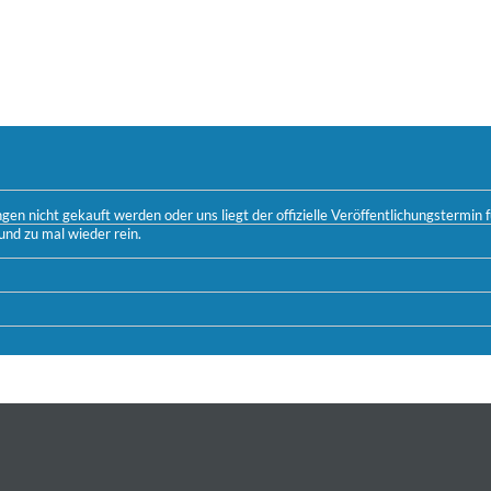
n nicht gekauft werden oder uns liegt der offizielle Veröffentlichungstermin fü
und zu mal wieder rein.