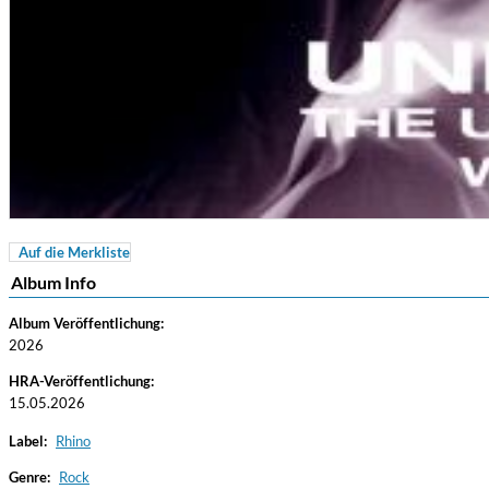
Auf die Merkliste
Coherence
Album Info
Cindy Blackman Santana
Genre:
Jazz
Album Veröffentlichung:
2026
HRA-Veröffentlichung:
15.05.2026
Label:
Rhino
Genre:
Rock