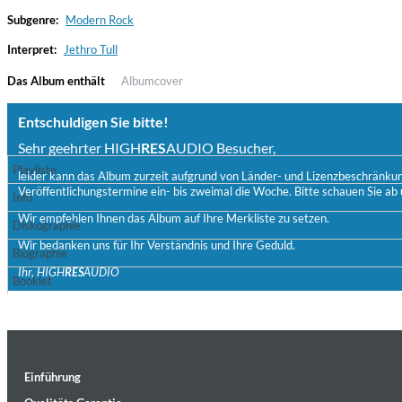
Subgenre:
Modern Rock
Interpret:
Jethro Tull
Das Album enthält
Albumcover
Entschuldigen Sie bitte!
Sehr geehrter HIGH
RES
AUDIO Besucher,
Playliste
leider kann das Album zurzeit aufgrund von Länder- und Lizenzbeschränkunge
Veröffentlichungstermine ein- bis zweimal die Woche. Bitte schauen Sie ab 
Convergence (Reference Edition)
Info
Malia, Boris Blank
Wir empfehlen Ihnen das Album auf Ihre Merkliste zu setzen.
Diskographie
Genre:
Jazz
Wir bedanken uns für Ihr Verständnis und Ihre Geduld.
Biographie
Ihr, HIGH
RES
AUDIO
Booklet
Einführung