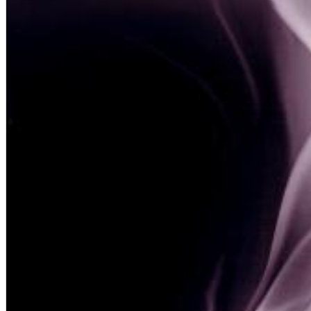
Big Band Bossa Nova (Remastered)
Stan Getz
Genre:
Jazz