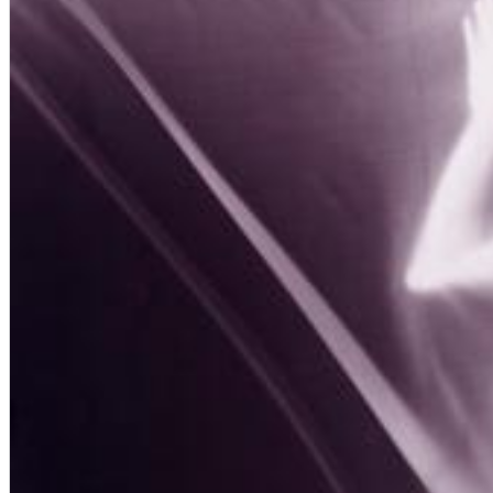
12 Golden Country Greats (Remaster 2026 Deluxe Edition - Remas
Ween
Genre:
Folk