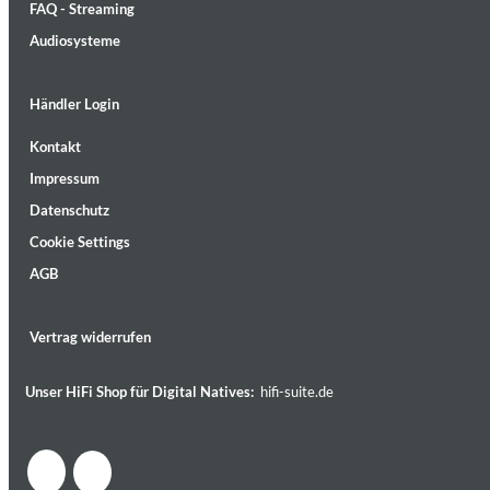
FAQ - Streaming
Audiosysteme
Händler Login
Kontakt
MIDNIGHT SUGAR (Remastered)
Impressum
Tsuyoshi Yamamoto Trio
Genre:
Jazz
Datenschutz
Cookie Settings
AGB
Vertrag widerrufen
Unser HiFi Shop für Digital Natives:
hifi-suite.de