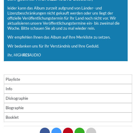
leider kann das Album zurzeit aufgrund von Länder- und
Lizenzbeschränkungen nicht gekauft werden oder uns liegt der
offizielle Veröffentlichungstermin für Ihr Land noch nicht vor. Wir
aktualisieren unsere Veröffentlichungstermine ein- bis zweimal die
Woche. Bitte schauen Sie ab und zu mal wieder rein.
Wir empfehlen Ihnen das Album auf Ihre Merkliste zu setzen.
Wir bedanken uns für Ihr Verständnis und Ihre Geduld.
Ihr, HIGH
RES
AUDIO
Playliste
Info
Diskographie
Biographie
Booklet