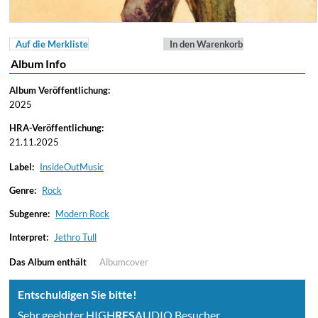
Auf die Merkliste
In den Warenkorb
Album Info
Album Veröffentlichung:
2025
HRA-Veröffentlichung:
21.11.2025
Label:
InsideOutMusic
Genre:
Rock
Subgenre:
Modern Rock
Interpret:
Jethro Tull
Das Album enthält
Albumcover
Entschuldigen Sie bitte!
Sehr geehrter HIGH
RES
AUDIO Besucher,