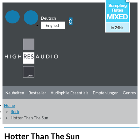
Deutsch
0
Englisch
Neuheiten
Bestseller
Audiophile Essentials
Empfehlungen
Genres
Home
Hörtipps
Top Alben
Angebote
Preorder
Vorschau
Free Sampler
Rock
Hotter Than The Sun
Videos
Hotter Than The Sun