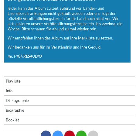
leider kann das Album zurzeit aufgrund von Länder- und
Lizenzbeschränkungen nicht gekauft werden oder uns liegt der
offizielle Veröffentlichungstermin für Ihr Land noch nicht vor. Wir
aktualisieren unsere Veröffentlichungstermine ein- bis zweimal die
Woche. Bitte schauen Sie ab und zu mal wieder rein.
Wir empfehlen Ihnen das Album auf Ihre Merkliste zu setzen.
Wir bedanken uns für Ihr Verständnis und Ihre Geduld.
Ihr, HIGH
RES
AUDIO
Playliste
Info
Diskographie
Biographie
Booklet