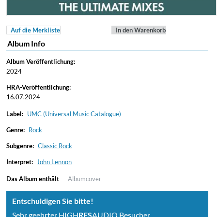
Auf die Merkliste
In den Warenkorb
Album Info
Album Veröffentlichung:
2024
HRA-Veröffentlichung:
16.07.2024
Label:
UMC (Universal Music Catalogue)
Genre:
Rock
Subgenre:
Classic Rock
Interpret:
John Lennon
Das Album enthält
Albumcover
Entschuldigen Sie bitte!
Sehr geehrter HIGH
RES
AUDIO Besucher,