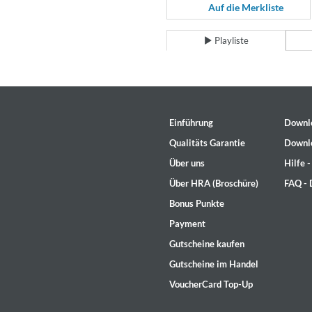
For All Your Flowers
Auf die Merkliste
Skuli Sverrisson & Bill Frisell
Genre:
Jazz
Playliste
Einführung
Downl
Qualitäts Garantie
Downl
Über uns
Hilfe 
Über HRA (Broschüre)
FAQ -
Bonus Punkte
Payment
Gutscheine kaufen
Gutscheine im Handel
VoucherCard Top-Up
Haydn: String Quartets, Vol. 2
Leipziger Streichquartett