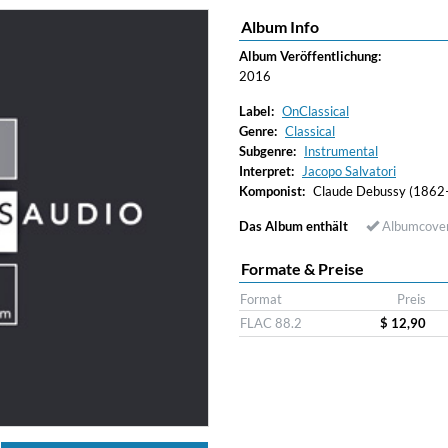
Album Info
Album Veröffentlichung:
2016
Label:
OnClassical
Genre:
Classical
Subgenre:
Instrumental
Interpret:
Jacopo Salvatori
Komponist:
Claude Debussy (1862
Das Album enthält
Albumcove
Formate & Preise
Format
Preis
FLAC 88.2
$ 12,90