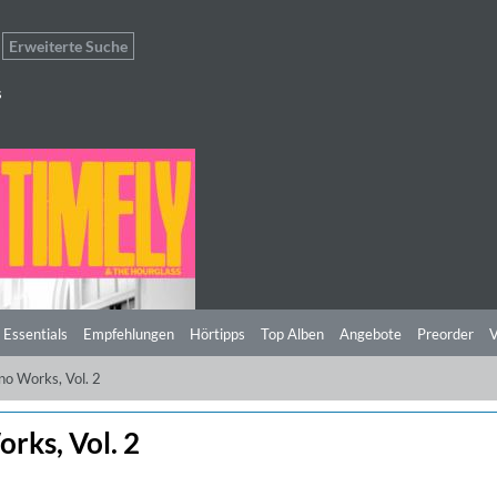
Erweiterte Suche
s
 Essentials
Empfehlungen
Hörtipps
Top Alben
Angebote
Preorder
V
no Works, Vol. 2
rks, Vol. 2