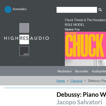
Anmelden
Chuck Timely & The Hourglas
ROLE MODEL
Genre:
Pop
Neuheiten
Bestseller
Audiophile
Home
Classical
Debussy: Pia
Debussy: Piano Wo
Jacopo Salvatori