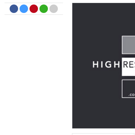
Dreamscapes II
Thomas Lemmer
Genre:
Electronic