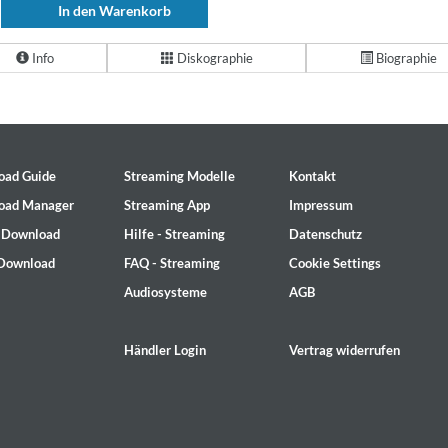
In den Warenkorb
Info
Diskographie
Biographie
oad Guide
Streaming Modelle
Kontakt
oad Manager
Streaming App
Impressum
- Download
Hilfe - Streaming
Datenschutz
 Download
FAQ - Streaming
Cookie Settings
Audiosysteme
AGB
Händler Login
Vertrag widerrufen
2