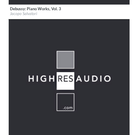
Debussy: Piano Works, Vol. 3
Label:
OnClassical
Jacopo Salvatori
Genre:
Classical
$ 12,90