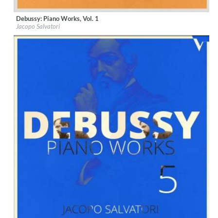
Debussy: Piano Works, Vol. 1
Label:
OnClassical
Jacopo Salvatori
Genre:
Classical
$ 14,20