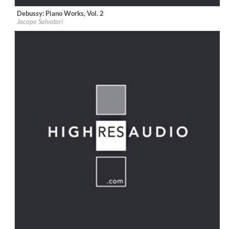
Debussy: Piano Works, Vol. 2
Label:
OnClassical
Jacopo Salvatori
Genre:
Classical
$ 12,90