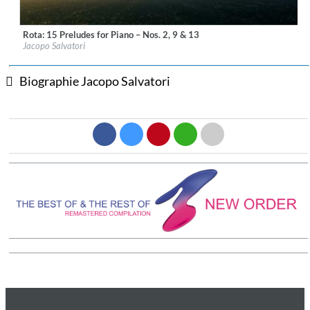
Rota: 15 Preludes for Piano – Nos. 2, 9 & 13
Label:
OnClassical
Jacopo Salvatori
Genre:
Classical
$ 4,30
Biographie Jacopo Salvatori