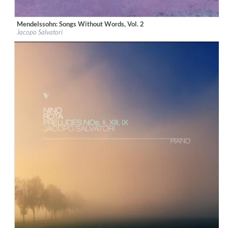
Mendelssohn: Songs Without Words, Vol. 2
Label:
OnClassical
Jacopo Salvatori
Genre:
Classical
$ 14,20