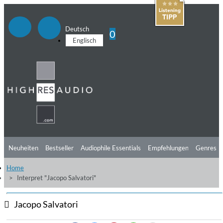
Deutsch
0
Englisch
Neuheiten
Bestseller
Audiophile Essentials
Empfehlungen
Genres
Home
Hörtipps
Top Alben
Angebote
Preorder
Vorschau
Free Sampler
Interpret "Jacopo Salvatori"
Videos
Jacopo Salvatori