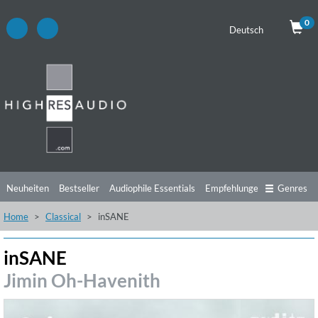
0
Deutsch
Neuheiten
Bestseller
Audiophile Essentials
Empfehlungen
Genres
Home
Classical
inSANE
Hörtipps
Top Alben
Angebote
Preorder
Vorschau
Free Sampler
Videos
inSANE
Jimin Oh-Havenith