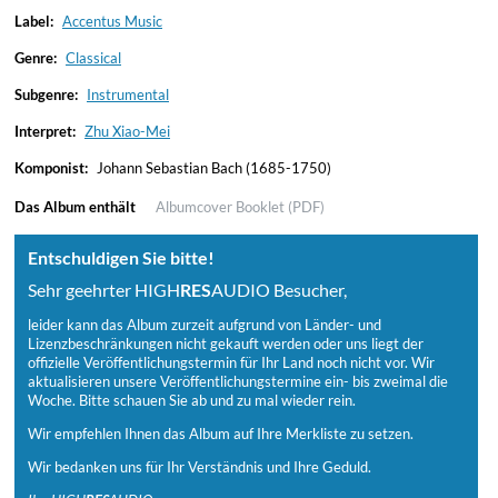
Label:
Accentus Music
Genre:
Classical
Subgenre:
Instrumental
Interpret:
Zhu Xiao-Mei
Komponist:
Johann Sebastian Bach (1685-1750)
Das Album enthält
Albumcover
Booklet (PDF)
Entschuldigen Sie bitte!
Sehr geehrter HIGH
RES
AUDIO Besucher,
leider kann das Album zurzeit aufgrund von Länder- und
Lizenzbeschränkungen nicht gekauft werden oder uns liegt der
offizielle Veröffentlichungstermin für Ihr Land noch nicht vor. Wir
aktualisieren unsere Veröffentlichungstermine ein- bis zweimal die
Woche. Bitte schauen Sie ab und zu mal wieder rein.
Wir empfehlen Ihnen das Album auf Ihre Merkliste zu setzen.
Wir bedanken uns für Ihr Verständnis und Ihre Geduld.