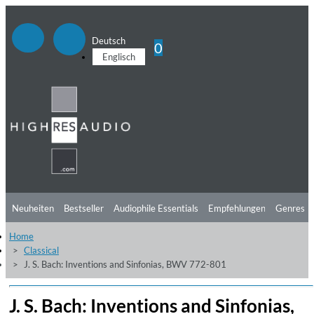
Deutsch
0
Englisch
Neuheiten
Bestseller
Audiophile Essentials
Empfehlungen
Genres
Home
Hörtipps
Top Alben
Angebote
Preorder
Vorschau
Free Sampler
Classical
J. S. Bach: Inventions and Sinfonias, BWV 772-801
Videos
J. S. Bach: Inventions and Sinfonias,