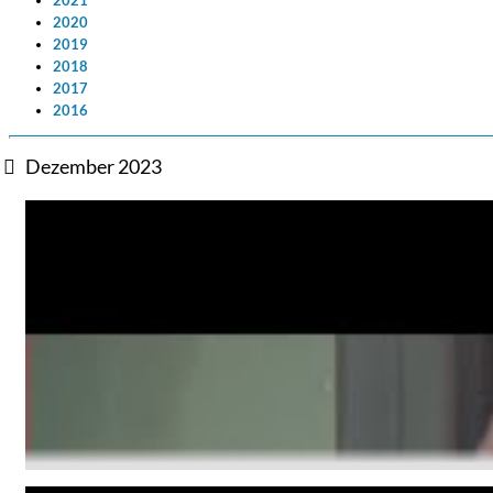
2021
2020
2019
2018
2017
2016
Dezember 2023
Big Band Bossa Nova (Remastered)
Stan Getz
Genre:
Jazz