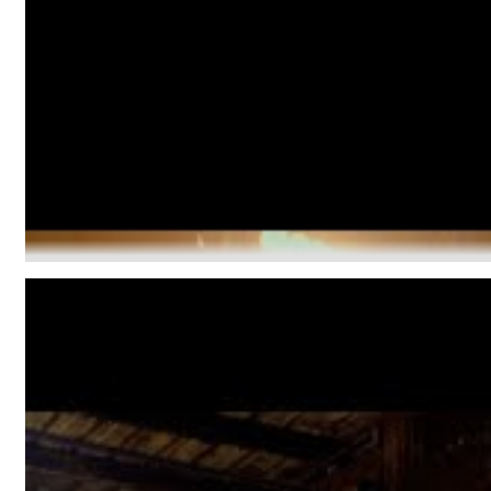
Coherence
Cindy Blackman Santana
Genre:
Jazz