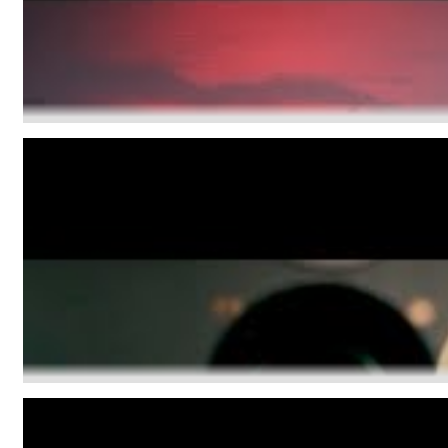
Storm Orchestra - Piece Of You
Maximum Swing: The Unissued 1965 Half Note Recordings (Stereo
Wes Montgomery, Wynton Kelly Trio
Genre:
Jazz
Corey Kent - Southeast Oklahoma Pines