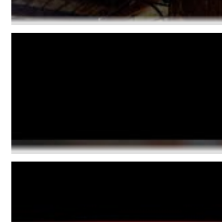
Convergence (Reference Edition)
Malia, Boris Blank
Genre:
Jazz
The making of "MY STARRY EYES" at "Dynamic Sound Factory", Gelsen