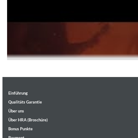
MIDNIGHT SUGAR (Remastered)
Fifth Note - "Here We Are"
Tsuyoshi Yamamoto Trio
Genre:
Jazz
Einführung
Qualitäts Garantie
Über uns
Über HRA (Broschüre)
Bonus Punkte
Cassidy Paris - "Danger"
Payment