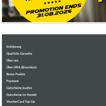
Einführung
Haydn: String Quartets, Vol. 22
Qualitäts Garantie
Leipziger Streichquartett
Genre:
Classical
Über uns
Über HRA (Broschüre)
Bonus Punkte
Payment
Gutscheine kaufen
Gutscheine im Handel
VoucherCard Top-Up