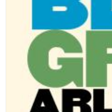
Chuck Timely & The Hourglass
ROLE MODEL
Genre:
Pop