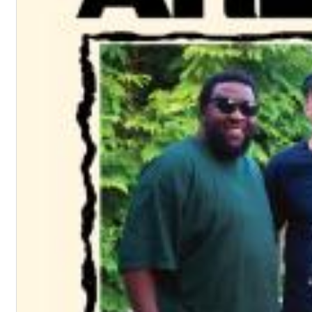
Dreamscapes II
Thomas Lemmer
Genre:
Electronic