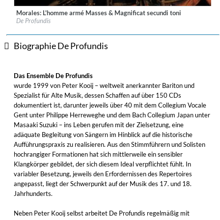
Morales: L'homme armé Masses & Magnificat secundi toni
Label:
CORO
De Profundis
Genre:
Classical
$ 14,20
Biographie De Profundis
Das Ensemble De Profundis
wurde 1999 von Peter Kooij – weltweit anerkannter Bariton und
Spezialist für Alte Musik, dessen Schaffen auf über 150 CDs
dokumentiert ist, darunter jeweils über 40 mit dem Collegium Vocale
Gent unter Philippe Herreweghe und dem Bach Collegium Japan unter
Masaaki Suzuki – ins Leben gerufen mit der Zielsetzung, eine
adäquate Begleitung von Sängern im Hinblick auf die historische
Aufführungspraxis zu realisieren. Aus den Stimmführern und Solisten
hochrangiger Formationen hat sich mittlerweile ein sensibler
Klangkörper gebildet, der sich diesem Ideal verpflichtet fühlt. In
variabler Besetzung, jeweils den Erfordernissen des Repertoires
angepasst, liegt der Schwerpunkt auf der Musik des 17. und 18.
Jahrhunderts.
Neben Peter Kooij selbst arbeitet De Profundis regelmäßig mit