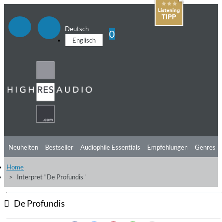
Deutsch
0
Englisch
Neuheiten
Bestseller
Audiophile Essentials
Empfehlungen
Genres
Home
Hörtipps
Top Alben
Angebote
Preorder
Vorschau
Free Sampler
Interpret "De Profundis"
Videos
De Profundis