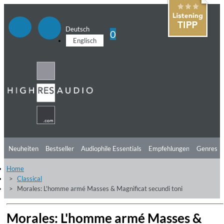
Deutsch
0
Englisch
Neuheiten
Bestseller
Audiophile Essentials
Empfehlungen
Genres
Home
Hörtipps
Top Alben
Angebote
Preorder
Vorschau
Free Sampler
Classical
Morales: L'homme armé Masses & Magnificat secundi toni
Videos
Morales: L'homme armé Masses &