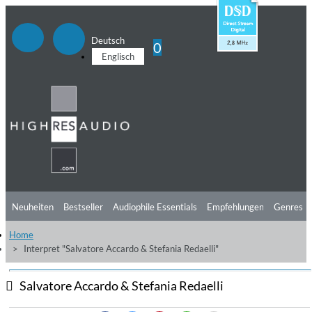
Deutsch
0
Englisch
Neuheiten
Bestseller
Audiophile Essentials
Empfehlungen
Genres
Home
Hörtipps
Top Alben
Angebote
Preorder
Vorschau
Free Sampler
Interpret "Salvatore Accardo & Stefania Redaelli"
Videos
Salvatore Accardo & Stefania Redaelli