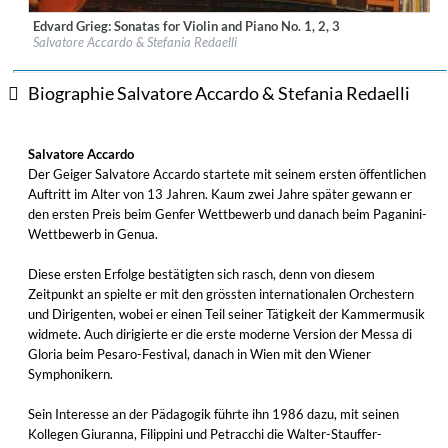
Edvard Grieg: Sonatas for Violin and Piano No. 1, 2, 3
Label:
fonè Records
Salvatore Accardo & Stefania Redaelli
Genre:
Classical
$ 15,10
Biographie Salvatore Accardo & Stefania Redaelli
Salvatore Accardo
Der Geiger Salvatore Accardo startete mit seinem ersten öffentlichen
Auftritt im Alter von 13 Jahren. Kaum zwei Jahre später gewann er
den ersten Preis beim Genfer Wettbewerb und danach beim Paganini-
Wettbewerb in Genua.
Diese ersten Erfolge bestätigten sich rasch, denn von diesem
Zeitpunkt an spielte er mit den grössten internationalen Orchestern
und Dirigenten, wobei er einen Teil seiner Tätigkeit der Kammermusik
widmete. Auch dirigierte er die erste moderne Version der Messa di
Gloria beim Pesaro-Festival, danach in Wien mit den Wiener
Symphonikern.
Sein Interesse an der Pädagogik führte ihn 1986 dazu, mit seinen
Kollegen Giuranna, Filippini und Petracchi die Walter-Stauffer-