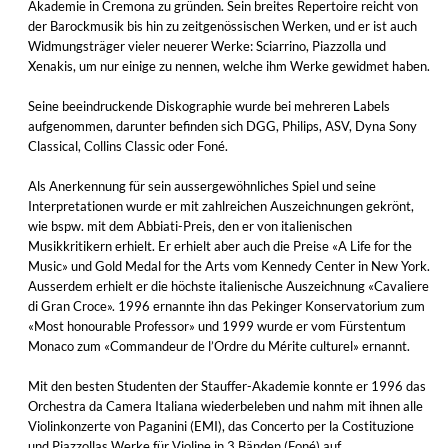
Akademie in Cremona zu gründen. Sein breites Repertoire reicht von
der Barockmusik bis hin zu zeitgenössischen Werken, und er ist auch
Widmungsträger vieler neuerer Werke: Sciarrino, Piazzolla und
Xenakis, um nur einige zu nennen, welche ihm Werke gewidmet haben.
Seine beeindruckende Diskographie wurde bei mehreren Labels
aufgenommen, darunter befinden sich DGG, Philips, ASV, Dyna Sony
Classical, Collins Classic oder Foné.
Als Anerkennung für sein aussergewöhnliches Spiel und seine
Interpretationen wurde er mit zahlreichen Auszeichnungen gekrönt,
wie bspw. mit dem Abbiati-Preis, den er von italienischen
Musikkritikern erhielt. Er erhielt aber auch die Preise «A Life for the
Music» und Gold Medal for the Arts vom Kennedy Center in New York.
Ausserdem erhielt er die höchste italienische Auszeichnung «Cavaliere
di Gran Croce». 1996 ernannte ihn das Pekinger Konservatorium zum
«Most honourable Professor» und 1999 wurde er vom Fürstentum
Monaco zum «Commandeur de l’Ordre du Mérite culturel» ernannt.
Mit den besten Studenten der Stauffer-Akademie konnte er 1996 das
Orchestra da Camera Italiana wiederbeleben und nahm mit ihnen alle
Violinkonzerte von Paganini (EMI), das Concerto per la Costituzione
und Piazzollas Werke für Violine in 3 Bänden (Foné) auf.