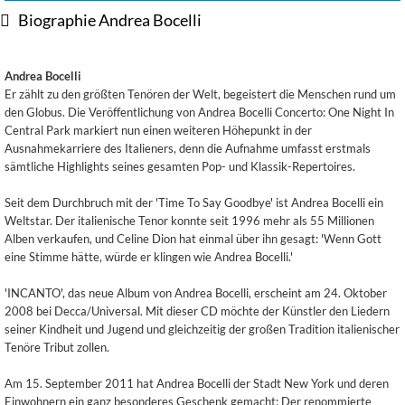
Biographie Andrea Bocelli
Andrea Bocelli
Er zählt zu den größten Tenören der Welt, begeistert die Menschen rund um
den Globus. Die Veröffentlichung von Andrea Bocelli Concerto: One Night In
Central Park markiert nun einen weiteren Höhepunkt in der
Ausnahmekarriere des Italieners, denn die Aufnahme umfasst erstmals
sämtliche Highlights seines gesamten Pop- und Klassik-Repertoires.
Seit dem Durchbruch mit der 'Time To Say Goodbye' ist Andrea Bocelli ein
Weltstar. Der italienische Tenor konnte seit 1996 mehr als 55 Millionen
Alben verkaufen, und Celine Dion hat einmal über ihn gesagt: 'Wenn Gott
eine Stimme hätte, würde er klingen wie Andrea Bocelli.'
'INCANTO', das neue Album von Andrea Bocelli, erscheint am 24. Oktober
2008 bei Decca/Universal. Mit dieser CD möchte der Künstler den Liedern
seiner Kindheit und Jugend und gleichzeitig der großen Tradition italienischer
Tenöre Tribut zollen.
Am 15. September 2011 hat Andrea Bocelli der Stadt New York und deren
Einwohnern ein ganz besonderes Geschenk gemacht: Der renommierte