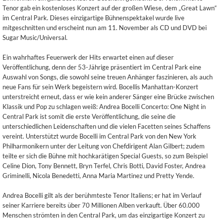
Tenor gab ein kostenloses Konzert auf der großen Wiese, dem „Great Lawn“
im Central Park. Dieses einzigartige Bühnenspektakel wurde live
mitgeschnitten und erscheint nun am 11. November als CD und DVD bei
Sugar Music/Universal.
Ein wahrhaftes Feuerwerk der Hits erwartet einen auf dieser
Veröffentlichung, denn der 53-Jährige präsentiert im Central Park eine
Auswahl von Songs, die sowohl seine treuen Anhänger faszinieren, als auch
neue Fans für sein Werk begeistern wird. Bocellis Manhattan-Konzert
unterstreicht erneut, dass er wie kein anderer Sänger eine Brücke zwischen
Klassik und Pop zu schlagen weiß: Andrea Bocelli Concerto: One Night in
Central Park ist somit die erste Veröffentlichung, die seine die
unterschiedlichen Leidenschaften und die vielen Facetten seines Schaffens
vereint. Unterstützt wurde Bocelli im Central Park von den New York
Philharmonikern unter der Leitung von Chefdirigent Alan Gilbert; zudem
teilte er sich die Bühne mit hochkarätigen Special Guests, so zum Beispiel
Celine Dion, Tony Bennett, Bryn Terfel, Chris Botti, David Foster, Andrea
Griminelli, Nicola Benedetti, Anna Maria Martinez und Pretty Yende.
Andrea Bocelli gilt als der berühmteste Tenor Italiens; er hat im Verlauf
seiner Karriere bereits über 70 Millionen Alben verkauft. Über 60.000
Menschen strömten in den Central Park, um das einzigartige Konzert zu