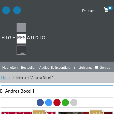
0
Deutsch
Neuheiten
Bestseller
Audiophile Essentials
Empfehlungen
Genres
Home
Interpret "Andrea Bocelli"
Hörtipps
Top Alben
Angebote
Preorder
Vorschau
Free Sampler
Videos
Andrea Bocelli