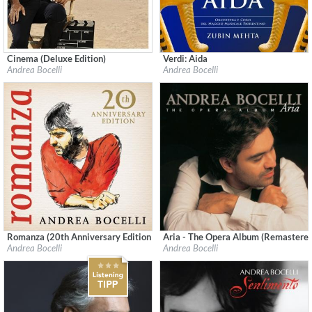
Cinema (Deluxe Edition)
Verdi: Aida
Label:
Sugarmusic
Label:
Decca
Andrea Bocelli
Andrea Bocelli
Genre:
Classical
Genre:
Classical
Romanza (20th Anniversary Edition - Deluxe)
Aria - The Opera Album (Remastered
Label:
Decca Records
Label:
Decca Music Group Ltd.
Andrea Bocelli
Andrea Bocelli
Genre:
Pop
Genre:
Classical