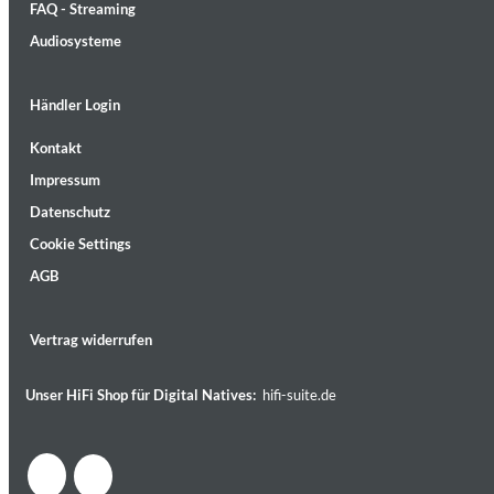
FAQ - Streaming
Audiosysteme
Händler Login
Kontakt
MIDNIGHT SUGAR (Remastered)
Impressum
Tsuyoshi Yamamoto Trio
Genre:
Jazz
Datenschutz
Cookie Settings
AGB
Vertrag widerrufen
Unser HiFi Shop für Digital Natives:
hifi-suite.de