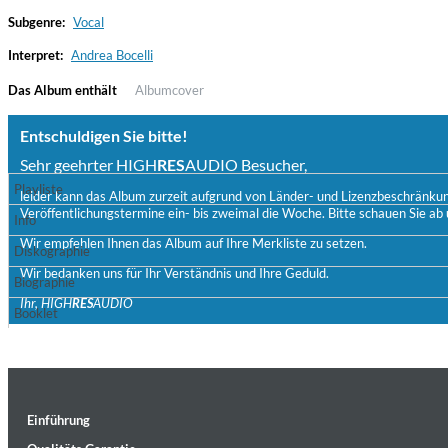
Subgenre:
Vocal
Interpret:
Andrea Bocelli
Das Album enthält
Albumcover
Entschuldigen Sie bitte!
Sehr geehrter HIGH
RES
AUDIO Besucher,
Playliste
leider kann das Album zurzeit aufgrund von Länder- und Lizenzbeschränkunge
Veröffentlichungstermine ein- bis zweimal die Woche. Bitte schauen Sie ab 
Convergence (Reference Edition)
Info
Malia, Boris Blank
Wir empfehlen Ihnen das Album auf Ihre Merkliste zu setzen.
Diskographie
Genre:
Jazz
Wir bedanken uns für Ihr Verständnis und Ihre Geduld.
Biographie
Ihr, HIGH
RES
AUDIO
Booklet
Einführung