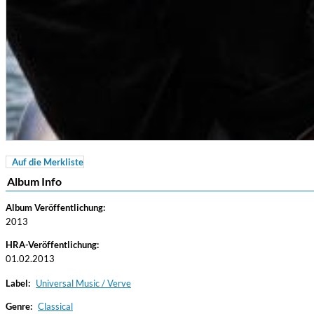
Auf die Merkliste
Coherence
Album Info
Cindy Blackman Santana
Genre:
Jazz
Album Veröffentlichung:
2013
HRA-Veröffentlichung:
01.02.2013
Label:
Universal Music / Verve
Genre:
Classical