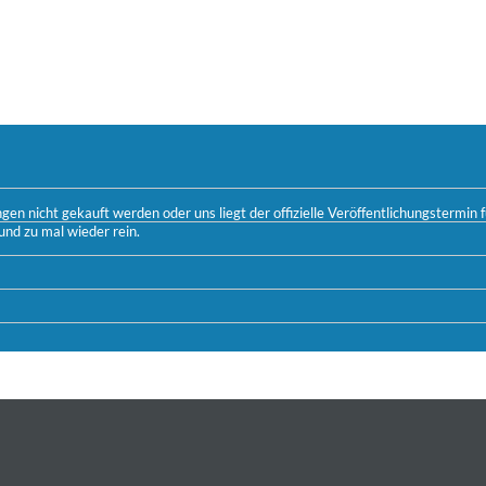
n nicht gekauft werden oder uns liegt der offizielle Veröffentlichungstermin fü
und zu mal wieder rein.