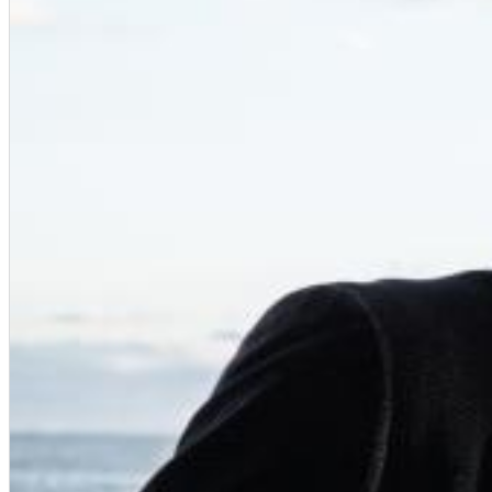
12 Golden Country Greats (Remaster 2026 Deluxe Edition - Remas
Ween
Genre:
Folk