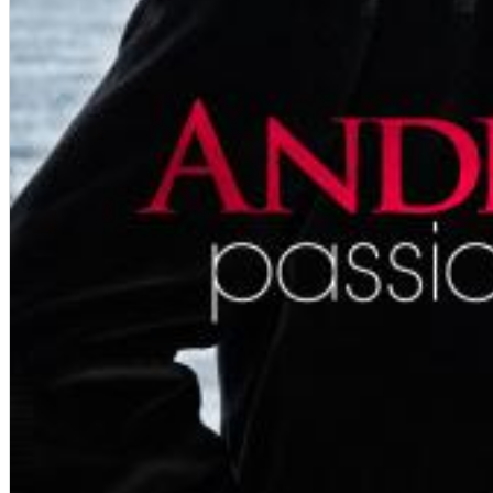
Big Band Bossa Nova (Remastered)
Stan Getz
Genre:
Jazz