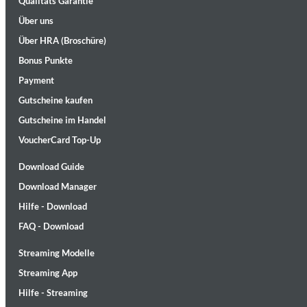
Qualitäts Garantie
Über uns
Über HRA (Broschüre)
Bonus Punkte
Payment
Gutscheine kaufen
Gutscheine im Handel
Maximum Swing: The Unissued 1965 Half Note Recordings (Stereo
Wes Montgomery, Wynton Kelly Trio
VoucherCard Top-Up
Genre:
Jazz
Download Guide
Download Manager
Hilfe - Download
FAQ - Download
Streaming Modelle
Streaming App
Hilfe - Streaming