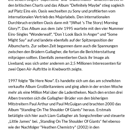
den britischen Charts und das Album "Definitely Maybe" stieg sogleich
auf Platz Eins ein. Oasis wechselten zu Sony und profitierten vom
internationalen Vertrieb des Majorlabels. Den internationalen
Durchbruch erzielten Oasis dann mit "(What 's The Story) Morning
Glory?". Das Album aus dem Jahr 1995 wartete mit den vier Nummer
Eins-Singles "Wonderwall", "Don ́t Look Back In Anger" und "Some
Might Say" auf und landete ebenfalls auf der Spitzenposition der
Albumcharts. Zur selben Zeit begannen dann auch die Spannungen
zwischen den Brüdern Gallagher, die fortan die Berichterstattung
mitprägen sollten. Ebenfalls zementierten Oasis ihr Image als
Liveband, was sich unter anderem an 2,5 Millionen Interessenten für
zwei Open Air-Auftritte in Knebworth zeigte.
1997 folgte "Be Here Now". Es handelte sich um das am schnellsten
verkaufte Album Großbritanniens und ging allein in der ersten Woche
mehr als eine Million Mal über die Ladentheken. Nach den ersten drei
Alben trennten sich die Gallagher-Brüder von den bisherigen
Mitstreitern Paul Arthur und Paul McGuigan und brachten 2000 das
Album "Standing On The Shoulder Of Giants" heraus. Erstmals
betätigte sich hier auch Liam Gallagher als Songschreiber und steuerte
„Little James“ bei. „Standing On The Shoulder Of Giants“ fiel ebenso
wie der Nachfolger "Heathen Chemistry" (2002) in den