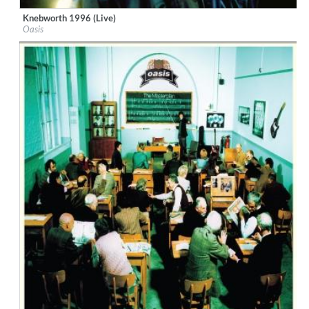
Knebworth 1996 (Live)
Label:
Big Brother Recordings Ltd
Oasis
Genre:
Rock
$ 8,60