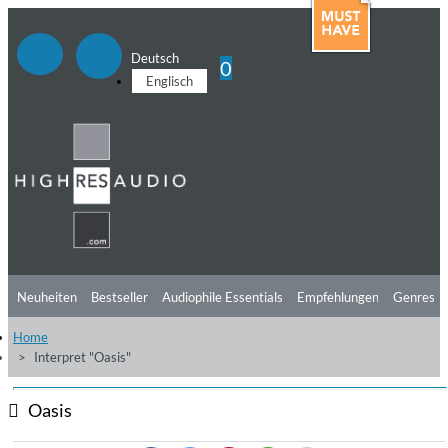
Deutsch
0
Englisch
Neuheiten
Bestseller
Audiophile Essentials
Empfehlungen
Genres
Home
Hörtipps
Top Alben
Angebote
Preorder
Vorschau
Free Sampler
Interpret "Oasis"
Videos
Oasis