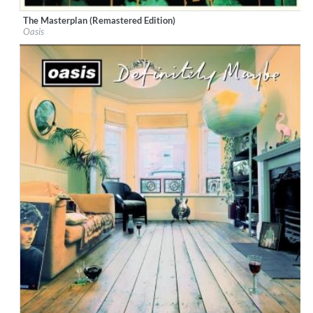
The Masterplan (Remastered Edition)
Label:
Big Brother Recordings Ltd
Oasis
Genre:
Rock
$ 12,90