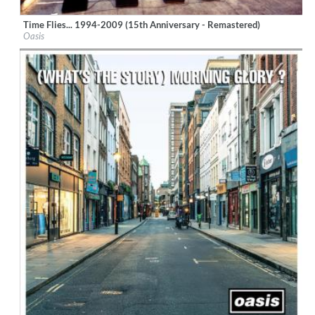
Time Flies... 1994-2009 (15th Anniversary - Remastered)
Label:
Big Brother
Oasis
Genre:
Rock