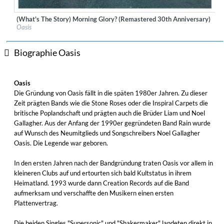
(What's The Story) Morning Glory? (Remastered 30th Anniversary)
Label:
Sony Music UK
Oasis
Genre:
Pop
$ 14,20
Biographie Oasis
Oasis
Die Gründung von Oasis fällt in die späten 1980er Jahren. Zu dieser
Zeit prägten Bands wie die Stone Roses oder die Inspiral Carpets die
britische Poplandschaft und prägten auch die Brüder Liam und Noel
Gallagher. Aus der Anfang der 1990er gegründeten Band Rain wurde
auf Wunsch des Neumitglieds und Songschreibers Noel Gallagher
Oasis. Die Legende war geboren.
In den ersten Jahren nach der Bandgründung traten Oasis vor allem in
kleineren Clubs auf und ertourten sich bald Kultstatus in ihrem
Heimatland. 1993 wurde dann Creation Records auf die Band
aufmerksam und verschaffte den Musikern einen ersten
Plattenvertrag.
Die beiden Singles "Supersonic" und "Shakermaker" landeten direkt in