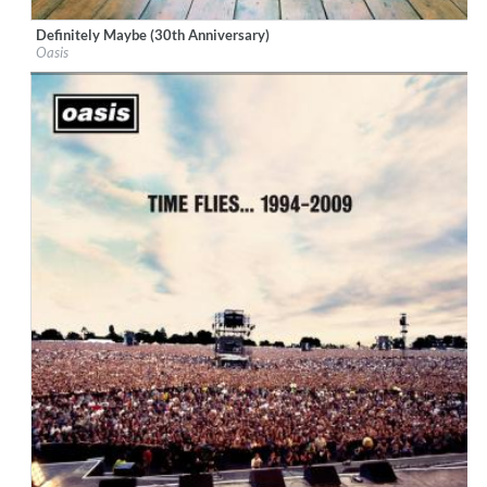
Definitely Maybe (30th Anniversary)
Label:
Sony Music UK
Oasis
Genre:
Rock