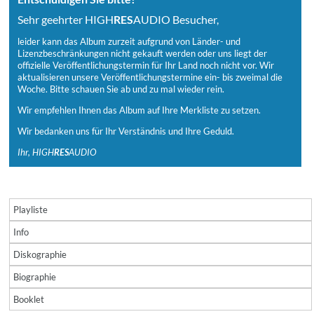
Sehr geehrter HIGH
RES
AUDIO Besucher,
leider kann das Album zurzeit aufgrund von Länder- und
Lizenzbeschränkungen nicht gekauft werden oder uns liegt der
offizielle Veröffentlichungstermin für Ihr Land noch nicht vor. Wir
aktualisieren unsere Veröffentlichungstermine ein- bis zweimal die
Woche. Bitte schauen Sie ab und zu mal wieder rein.
Wir empfehlen Ihnen das Album auf Ihre Merkliste zu setzen.
Wir bedanken uns für Ihr Verständnis und Ihre Geduld.
Ihr, HIGH
RES
AUDIO
Playliste
Info
Diskographie
Biographie
Booklet