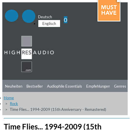
Deutsch
0
Englisch
Neuheiten
Bestseller
Audiophile Essentials
Empfehlungen
Genres
Home
Hörtipps
Top Alben
Angebote
Preorder
Vorschau
Free Sampler
Rock
Time Flies... 1994-2009 (15th Anniversary - Remastered)
Videos
Time Flies... 1994-2009 (15th