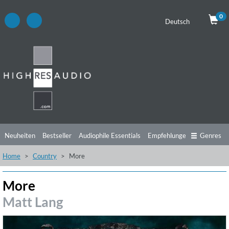
0
Deutsch
Neuheiten
Bestseller
Audiophile Essentials
Empfehlungen
Genres
Home
Country
More
Hörtipps
Top Alben
Angebote
Preorder
Vorschau
Free Sampler
Videos
More
Matt Lang