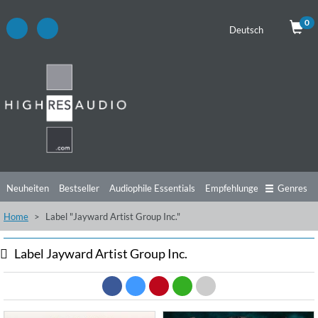
0
Deutsch
Neuheiten
Bestseller
Audiophile Essentials
Empfehlungen
Genres
Home
Label "Jayward Artist Group Inc."
Hörtipps
Top Alben
Angebote
Preorder
Vorschau
Free Sampler
Videos
Label Jayward Artist Group Inc.