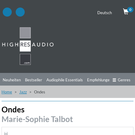
0
Deutsch
Neuheiten
Bestseller
Audiophile Essentials
Empfehlungen
Genres
Home
Jazz
Ondes
Hörtipps
Top Alben
Angebote
Preorder
Vorschau
Free Sampler
Videos
Ondes
Marie-Sophie Talbot