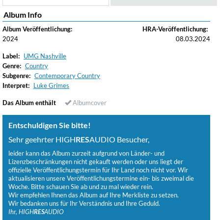
Album Info
Album Veröffentlichung:
HRA-Veröffentlichung:
2024
08.03.2024
Label:
UMG Nashville
Genre:
Country
Subgenre:
Contemporary Country
Interpret:
Luke Grimes
Das Album enthält
Albumcover
Entschuldigen Sie bitte!
Sehr geehrter HIGH
RES
AUDIO Besucher,
leider kann das Album zurzeit aufgrund von Länder- und
Lizenzbeschränkungen nicht gekauft werden oder uns liegt der
offizielle Veröffentlichungstermin für Ihr Land noch nicht vor. Wir
aktualisieren unsere Veröffentlichungstermine ein- bis zweimal die
Woche. Bitte schauen Sie ab und zu mal wieder rein.
Wir empfehlen Ihnen das Album auf Ihre Merkliste zu setzen.
Wir bedanken uns für Ihr Verständnis und Ihre Geduld.
Ihr, HIGH
RES
AUDIO