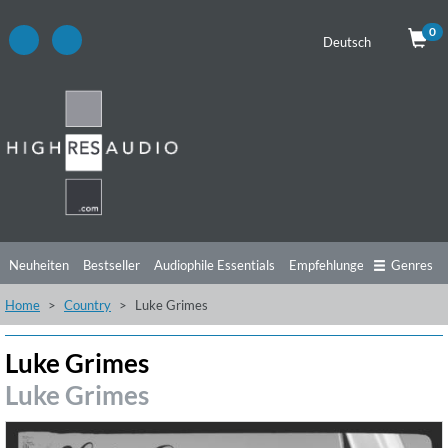
0
Deutsch
Neuheiten
Bestseller
Audiophile Essentials
Empfehlungen
Genres
Home
Country
Luke Grimes
Hörtipps
Top Alben
Angebote
Preorder
Vorschau
Free Sampler
Videos
Luke Grimes
Luke Grimes