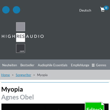
0
Deutsch
Neuheiten
Bestseller
Audiophile Essentials
Empfehlungen
Genres
Home
Songwriter
Myopia
Hörtipps
Top Alben
Angebote
Preorder
Vorschau
Free Sampler
Videos
Myopia
Agnes Obel