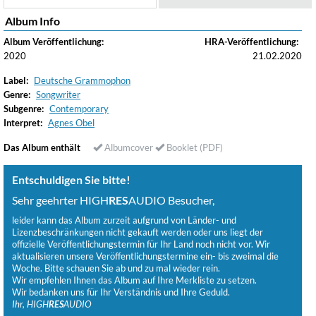
Album Info
Album Veröffentlichung:
HRA-Veröffentlichung:
2020
21.02.2020
Label:
Deutsche Grammophon
Genre:
Songwriter
Subgenre:
Contemporary
Interpret:
Agnes Obel
Das Album enthält
Albumcover
Booklet (PDF)
Entschuldigen Sie bitte!
Sehr geehrter HIGH
RES
AUDIO Besucher,
leider kann das Album zurzeit aufgrund von Länder- und
Lizenzbeschränkungen nicht gekauft werden oder uns liegt der
offizielle Veröffentlichungstermin für Ihr Land noch nicht vor. Wir
aktualisieren unsere Veröffentlichungstermine ein- bis zweimal die
Woche. Bitte schauen Sie ab und zu mal wieder rein.
Wir empfehlen Ihnen das Album auf Ihre Merkliste zu setzen.
Wir bedanken uns für Ihr Verständnis und Ihre Geduld.
Ihr, HIGH
RES
AUDIO