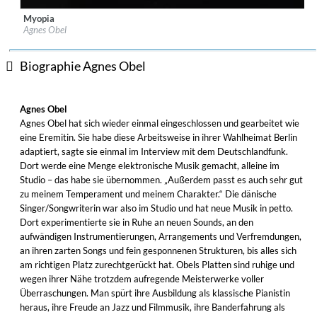
Myopia
Label:
Deutsche Grammophon
Agnes Obel
Genre:
Songwriter
Biographie Agnes Obel
Agnes Obel
Agnes Obel hat sich wieder einmal eingeschlossen und gearbeitet wie
eine Eremitin. Sie habe diese Arbeitsweise in ihrer Wahlheimat Berlin
adaptiert, sagte sie einmal im Interview mit dem Deutschlandfunk.
Dort werde eine Menge elektronische Musik gemacht, alleine im
Studio – das habe sie übernommen. „Außerdem passt es auch sehr gut
zu meinem Temperament und meinem Charakter.“ Die dänische
Singer/Songwriterin war also im Studio und hat neue Musik in petto.
Dort experimentierte sie in Ruhe an neuen Sounds, an den
aufwändigen Instrumentierungen, Arrangements und Verfremdungen,
an ihren zarten Songs und fein gesponnenen Strukturen, bis alles sich
am richtigen Platz zurechtgerückt hat. Obels Platten sind ruhige und
wegen ihrer Nähe trotzdem aufregende Meisterwerke voller
Überraschungen. Man spürt ihre Ausbildung als klassische Pianistin
heraus, ihre Freude an Jazz und Filmmusik, ihre Banderfahrung als