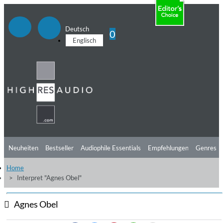
Deutsch
0
Englisch
Neuheiten
Bestseller
Audiophile Essentials
Empfehlungen
Genres
Home
Hörtipps
Top Alben
Angebote
Preorder
Vorschau
Free Sampler
Interpret "Agnes Obel"
Videos
Agnes Obel