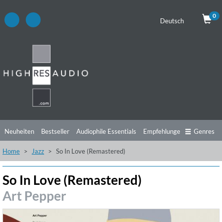
0
Deutsch
Neuheiten
Bestseller
Audiophile Essentials
Empfehlungen
Genres
Home
Jazz
So In Love (Remastered)
Hörtipps
Top Alben
Angebote
Preorder
Vorschau
Free Sampler
Videos
So In Love (Remastered)
Art Pepper