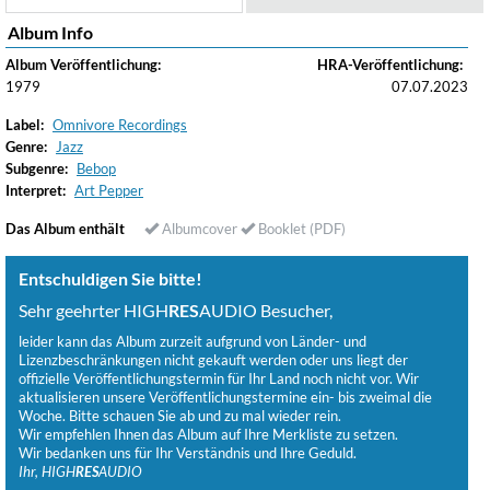
Album Info
Album Veröffentlichung:
HRA-Veröffentlichung:
1979
07.07.2023
Label:
Omnivore Recordings
Genre:
Jazz
Subgenre:
Bebop
Interpret:
Art Pepper
Das Album enthält
Albumcover
Booklet (PDF)
Entschuldigen Sie bitte!
Sehr geehrter HIGH
RES
AUDIO Besucher,
leider kann das Album zurzeit aufgrund von Länder- und
Lizenzbeschränkungen nicht gekauft werden oder uns liegt der
offizielle Veröffentlichungstermin für Ihr Land noch nicht vor. Wir
aktualisieren unsere Veröffentlichungstermine ein- bis zweimal die
Woche. Bitte schauen Sie ab und zu mal wieder rein.
Wir empfehlen Ihnen das Album auf Ihre Merkliste zu setzen.
Wir bedanken uns für Ihr Verständnis und Ihre Geduld.
Ihr, HIGH
RES
AUDIO