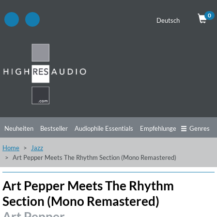
0
Deutsch
Neuheiten
Bestseller
Audiophile Essentials
Empfehlungen
Genres
Home
Jazz
Hörtipps
Top Alben
Angebote
Preorder
Vorschau
Free Sampler
Art Pepper Meets The Rhythm Section (Mono Remastered)
Videos
Art Pepper Meets The Rhythm
Section (Mono Remastered)
Art Pepper