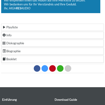
Wir empfehlen Ihnen das Album auf Ihre Merkliste zu setzen.
Wir bedanken uns für Ihr Verständnis und Ihre Geduld.
Ihr, HIGH
RES
AUDIO
Playliste
Info
Diskographie
Biographie
Booklet
Einführung
Download Guide