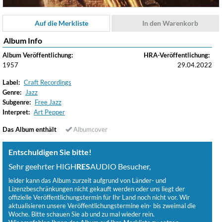
Auf die Merkliste
In den Warenkorb
Album Info
Album Veröffentlichung:
HRA-Veröffentlichung:
1957
29.04.2022
Label:
Craft Recordings
Genre:
Jazz
Subgenre:
Free Jazz
Interpret:
Art Pepper
Das Album enthält
Albumcover
Entschuldigen Sie bitte!
Sehr geehrter HIGH
RES
AUDIO Besucher,
leider kann das Album zurzeit aufgrund von Länder- und
Lizenzbeschränkungen nicht gekauft werden oder uns liegt der
offizielle Veröffentlichungstermin für Ihr Land noch nicht vor. Wir
aktualisieren unsere Veröffentlichungstermine ein- bis zweimal die
Woche. Bitte schauen Sie ab und zu mal wieder rein.