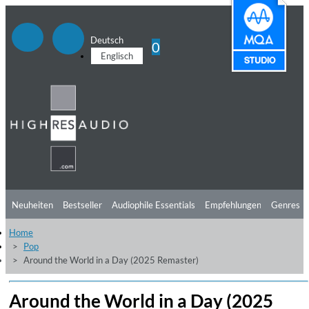
Deutsch
0
Englisch
Neuheiten
Bestseller
Audiophile Essentials
Empfehlungen
Genres
Home
Hörtipps
Top Alben
Angebote
Preorder
Vorschau
Free Sampler
Pop
Around the World in a Day (2025 Remaster)
Videos
Around the World in a Day (2025