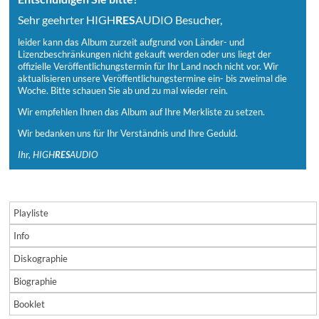
Sehr geehrter HIGH
RES
AUDIO Besucher,
leider kann das Album zurzeit aufgrund von Länder- und
Lizenzbeschränkungen nicht gekauft werden oder uns liegt der
offizielle Veröffentlichungstermin für Ihr Land noch nicht vor. Wir
aktualisieren unsere Veröffentlichungstermine ein- bis zweimal die
Woche. Bitte schauen Sie ab und zu mal wieder rein.
Wir empfehlen Ihnen das Album auf Ihre Merkliste zu setzen.
Wir bedanken uns für Ihr Verständnis und Ihre Geduld.
Ihr, HIGH
RES
AUDIO
Playliste
Info
Diskographie
Biographie
Booklet