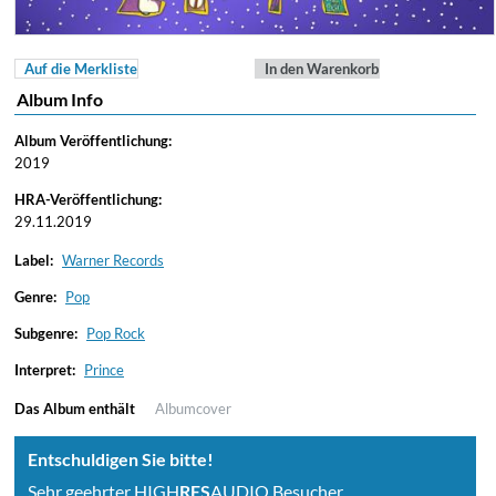
Auf die Merkliste
In den Warenkorb
Album Info
Album Veröffentlichung:
2019
HRA-Veröffentlichung:
29.11.2019
Label:
Warner Records
Genre:
Pop
Subgenre:
Pop Rock
Interpret:
Prince
Das Album enthält
Albumcover
Entschuldigen Sie bitte!
Sehr geehrter HIGH
RES
AUDIO Besucher,