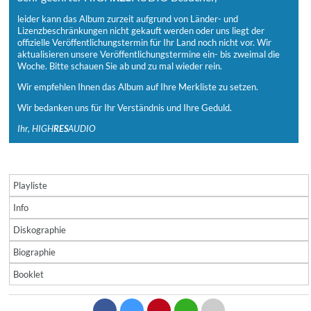
leider kann das Album zurzeit aufgrund von Länder- und
Lizenzbeschränkungen nicht gekauft werden oder uns liegt der
offizielle Veröffentlichungstermin für Ihr Land noch nicht vor. Wir
aktualisieren unsere Veröffentlichungstermine ein- bis zweimal die
Woche. Bitte schauen Sie ab und zu mal wieder rein.
Wir empfehlen Ihnen das Album auf Ihre Merkliste zu setzen.
Wir bedanken uns für Ihr Verständnis und Ihre Geduld.
Ihr, HIGH
RES
AUDIO
Playliste
Info
Diskographie
Biographie
Booklet