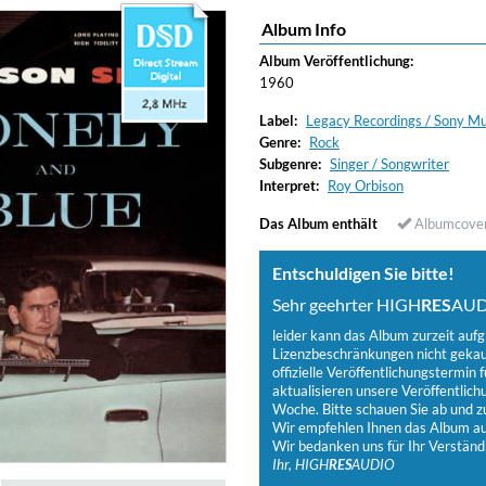
Album Info
ered)
Album Veröffentlichung:
1960
Label:
Legacy Recordings / Sony Mu
Genre:
Rock
Subgenre:
Singer / Songwriter
Interpret:
Roy Orbison
Das Album enthält
Albumcove
Entschuldigen Sie bitte!
Sehr geehrter HIGH
RES
AUD
leider kann das Album zurzeit auf
Lizenzbeschränkungen nicht gekauf
offizielle Veröffentlichungstermin f
aktualisieren unsere Veröffentlich
Woche. Bitte schauen Sie ab und zu
Wir empfehlen Ihnen das Album auf
Wir bedanken uns für Ihr Verständ
Ihr, HIGH
RES
AUDIO