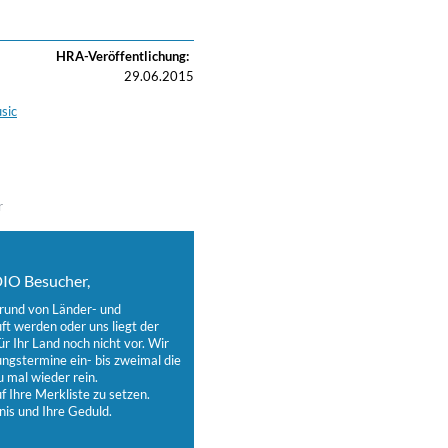
HRA-Veröffentlichung:
29.06.2015
sic
r
IO Besucher,
grund von Länder- und
t werden oder uns liegt der
ür Ihr Land noch nicht vor. Wir
ungstermine ein- bis zweimal die
 mal wieder rein.
 Ihre Merkliste zu setzen.
nis und Ihre Geduld.