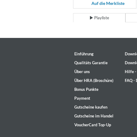
Coherence
Auf die Merkliste
Cindy Blackman Santana
Genre:
Jazz
Playliste
Einführung
Downl
Qualitäts Garantie
Downl
Über uns
Hilfe 
Über HRA (Broschüre)
FAQ -
Bonus Punkte
Payment
Gutscheine kaufen
Gutscheine im Handel
VoucherCard Top-Up
Convergence (Reference Editi
Malia, Boris Blank