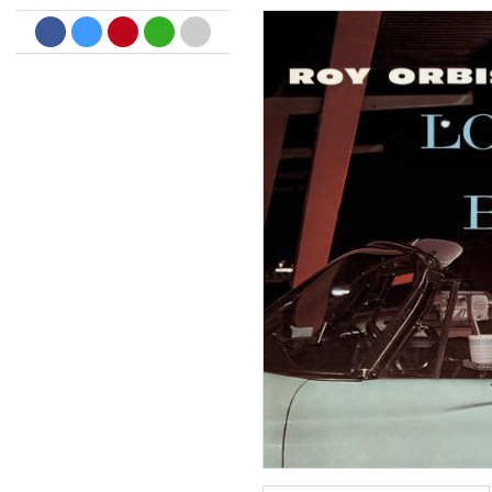
Big Band Bossa Nova (Remast
Stan Getz
Genre:
Jazz