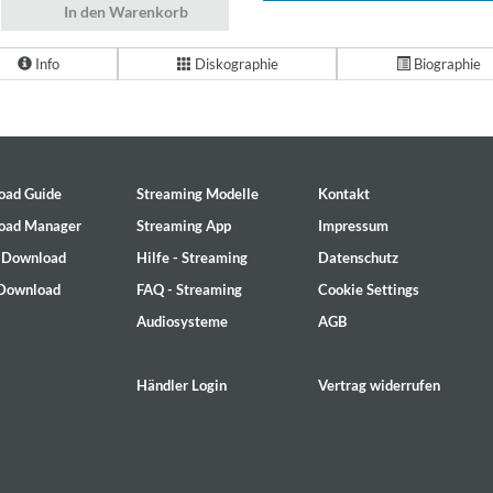
In den Warenkorb
Info
Diskographie
Biographie
oad Guide
Streaming Modelle
Kontakt
oad Manager
Streaming App
Impressum
- Download
Hilfe - Streaming
Datenschutz
 Download
FAQ - Streaming
Cookie Settings
Audiosysteme
AGB
Händler Login
Vertrag widerrufen
on)