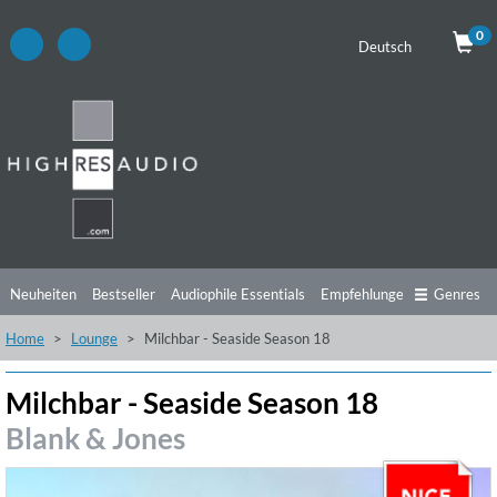
0
Deutsch
Neuheiten
Bestseller
Audiophile Essentials
Empfehlungen
Genres
Home
Lounge
Milchbar - Seaside Season 18
Hörtipps
Top Alben
Angebote
Preorder
Vorschau
Free Sampler
Videos
Milchbar - Seaside Season 18
Blank & Jones