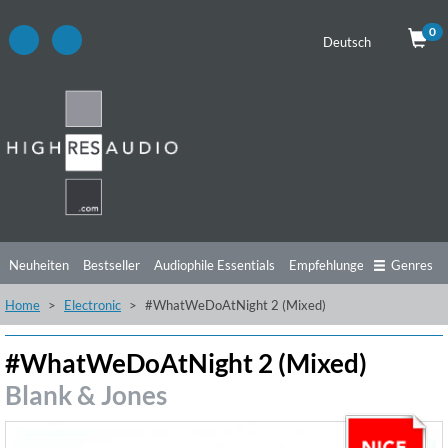
0
Deutsch
Neuheiten
Bestseller
Audiophile Essentials
Empfehlungen
Genres
Home
Electronic
#WhatWeDoAtNight 2 (Mixed)
Hörtipps
Top Alben
Angebote
Preorder
Vorschau
Free Sampler
Videos
#WhatWeDoAtNight 2 (Mixed)
Blank & Jones