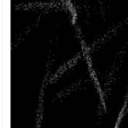
Big Band Bossa Nova (Remastered)
Stan Getz
Genre:
Jazz