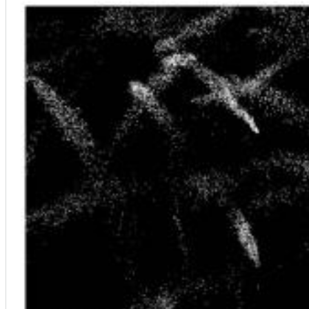
12 Golden Country Greats (Remaster 2026 Deluxe Edition - Remas
Ween
Genre:
Folk