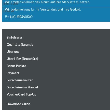
Wir empfehlen Ihnen das Album auf Ihre Merkliste zu setzen.
Biographie
Wir bedanken uns für Ihr Verständnis und Ihre Geduld.
Booklet
Ihr, HIGH
RES
AUDIO
Einführung
Maximum Swing: The Unissued 1965 Half Note Recordings (Stereo
Qualitäts Garantie
Wes Montgomery, Wynton Kelly Trio
Über uns
Genre:
Jazz
Über HRA (Broschüre)
Bonus Punkte
Payment
Gutscheine kaufen
Gutscheine im Handel
VoucherCard Top-Up
Download Guide