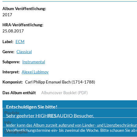
Album Veröffentlichung:
2017
HRA-Veröffentlichung:
25.08.2017
Label:
ECM
Genre:
Classical
Subgenre:
Instrumental
Convergence (Reference Edition)
Malia, Boris Blank
Interpret:
Alexei Lubimov
Genre:
Jazz
Komponist:
Carl Philipp Emanuel Bach (1714-1788)
Das Album enthält
Albumcover
Booklet (PDF)
Entschuldigen Sie bitte!
Playliste
Sehr geehrter HIGH
RES
AUDIO Besucher,
Info
leider kann das Album zurzeit aufgrund von Länder- und Lizenzbeschränkunge
Veröffentlichungstermine ein- bis zweimal die Woche. Bitte schauen Sie ab 
Diskographie