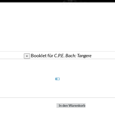
Booklet für
C.P.E. Bach: Tangere
×
In den Warenkorb