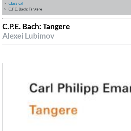
Classical
C.P.E. Bach: Tangere
C.P.E. Bach: Tangere
Alexei Lubimov