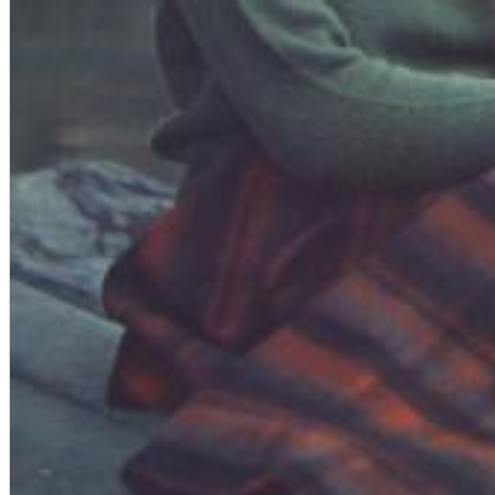
Dreamscapes II
Thomas Lemmer
Genre:
Electronic