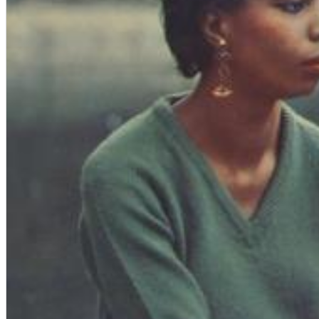
Chuck Timely & The Hourglass
ROLE MODEL
Genre:
Pop