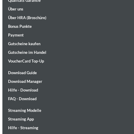
Qualitäts Garantie
Über uns
Über HRA (Broschüre)
Bonus Punkte
Payment
Gutscheine kaufen
Gutscheine im Handel
II Reworked
Kiasmos
VoucherCard Top-Up
Genre:
Electronic
Download Guide
Download Manager
Hilfe - Download
FAQ - Download
Streaming Modelle
Streaming App
Hilfe - Streaming