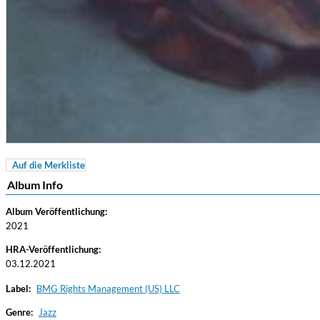
Auf die Merkliste
For All Your Flowers
Album Info
Skuli Sverrisson & Bill Frisell
Genre:
Jazz
Album Veröffentlichung:
2021
HRA-Veröffentlichung:
03.12.2021
Label:
BMG Rights Management (US) LLC
Genre:
Jazz