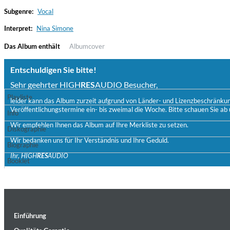
Subgenre:
Vocal
Interpret:
Nina Simone
Das Album enthält
Albumcover
Entschuldigen Sie bitte!
Sehr geehrter HIGH
RES
AUDIO Besucher,
Playliste
leider kann das Album zurzeit aufgrund von Länder- und Lizenzbeschränkunge
Veröffentlichungstermine ein- bis zweimal die Woche. Bitte schauen Sie ab 
Haydn: String Quartets, Vol. 22
Info
Leipziger Streichquartett
Wir empfehlen Ihnen das Album auf Ihre Merkliste zu setzen.
Diskographie
Genre:
Classical
Wir bedanken uns für Ihr Verständnis und Ihre Geduld.
Biographie
Ihr, HIGH
RES
AUDIO
Booklet
Einführung