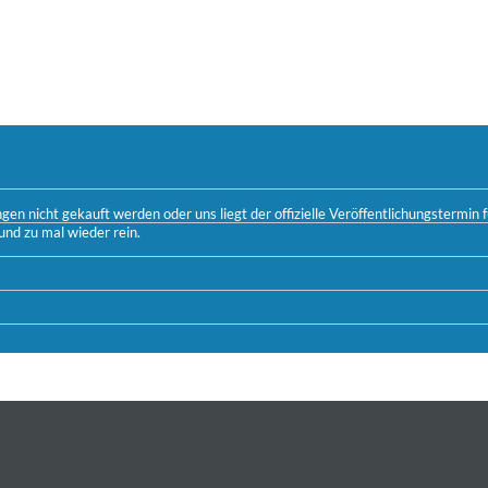
n nicht gekauft werden oder uns liegt der offizielle Veröffentlichungstermin fü
und zu mal wieder rein.