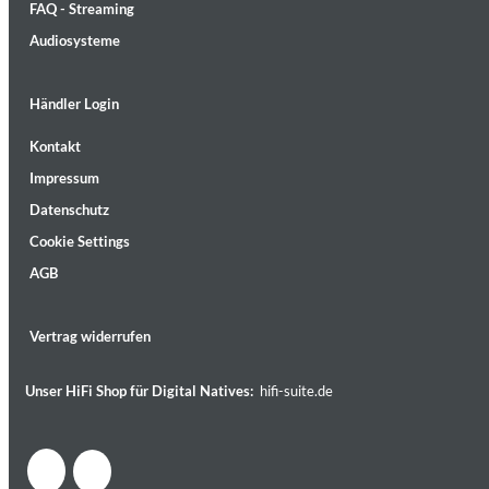
FAQ - Streaming
Audiosysteme
Händler Login
Kontakt
Lunaris
Impressum
Bruce Liu
Genre:
Classical
Datenschutz
Cookie Settings
AGB
Vertrag widerrufen
Unser HiFi Shop für Digital Natives:
hifi-suite.de